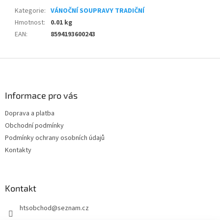
Kategorie
:
VÁNOČNÍ SOUPRAVY TRADIČNÍ
Hmotnost
:
0.01 kg
EAN
:
8594193600243
Z
á
p
a
Informace pro vás
t
Doprava a platba
í
Obchodní podmínky
Podmínky ochrany osobních údajů
Kontakty
Kontakt
htsobchod
@
seznam.cz