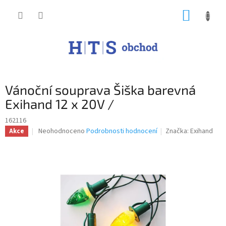
Přejít
NÁKUP
na
obsah
KOŠÍK
Vánoční souprava Šiška barevná
Exihand 12 x 20V /
162116
Průměrné
Neohodnoceno
Podrobnosti hodnocení
Značka:
Exihand
Akce
hodnocení
produktu
je
0,0
z
5
hvězdiček.