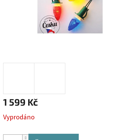
1 599 Kč
Měrná
Vyprodáno
cena: