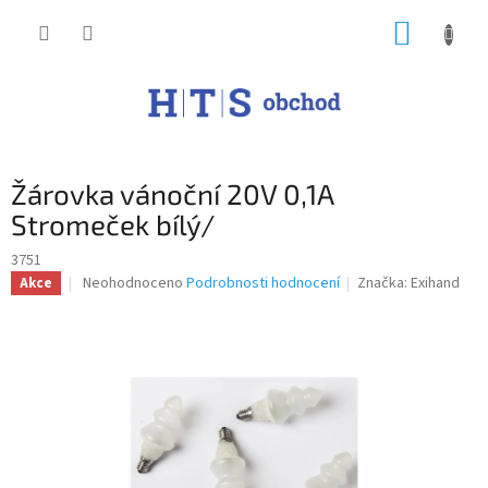
Přejít
NÁKUP
na
obsah
KOŠÍK
Žárovka vánoční 20V 0,1A
Stromeček bílý/
3751
Průměrné
Neohodnoceno
Podrobnosti hodnocení
Značka:
Exihand
Akce
hodnocení
produktu
je
0,0
z
5
hvězdiček.