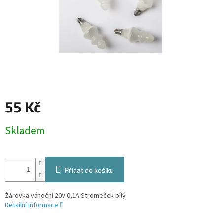
55 Kč
Měrná
Skladem
cena:
Přidat do košíku
Žárovka vánoční 20V 0,1A Stromeček bílý
Detailní informace