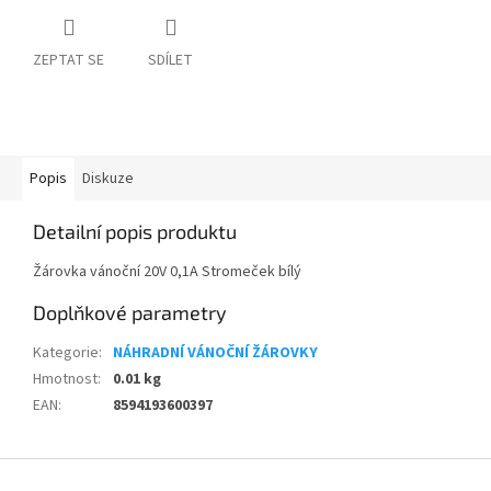
ZEPTAT SE
SDÍLET
Popis
Diskuze
Detailní popis produktu
Žárovka vánoční 20V 0,1A Stromeček bílý
Doplňkové parametry
Kategorie
:
NÁHRADNÍ VÁNOČNÍ ŽÁROVKY
Hmotnost
:
0.01 kg
EAN
:
8594193600397
Z