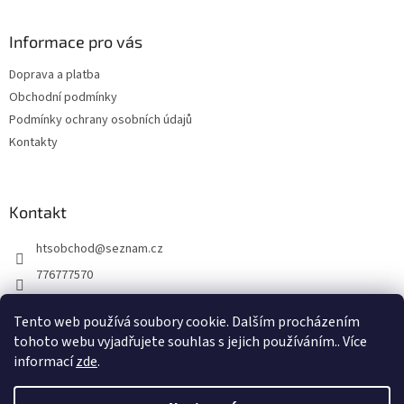
á
p
a
Informace pro vás
t
Doprava a platba
í
Obchodní podmínky
Podmínky ochrany osobních údajů
Kontakty
Kontakt
htsobchod
@
seznam.cz
776777570
776777570
Tento web používá soubory cookie. Dalším procházením
https://www.facebook.com/Elektro-Vr%C5%A1ovick%C3%A1-229
tohoto webu vyjadřujete souhlas s jejich používáním.. Více
214624677338
informací
zde
.