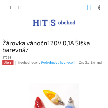
Přejít
NÁKUP
na
obsah
KOŠÍK
Žárovka vánoční 20V 0,1A Šiška
barevná/
37524
Průměrné
Neohodnoceno
Podrobnosti hodnocení
Značka:
Exihand
Akce
hodnocení
produktu
je
0,0
z
5
hvězdiček.