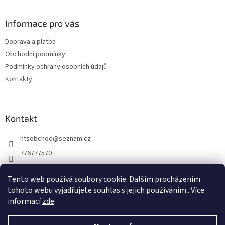
á
p
a
Informace pro vás
t
Doprava a platba
í
Obchodní podmínky
Podmínky ochrany osobních údajů
Kontakty
Kontakt
htsobchod
@
seznam.cz
776777570
776777570
Tento web používá soubory cookie. Dalším procházením
https://www.facebook.com/Elektro-Vr%C5%A1ovick%C3%A1-229
tohoto webu vyjadřujete souhlas s jejich používáním.. Více
214624677338
informací
zde
.