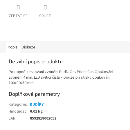
ZEPTAT SE
SDÍLET
Popis
Diskuze
Detailní popis produktu
Postupné zesilování zvonění Budík Osvětlení Čas Opakování
zvonění 4 min. LED svítící čísla – pouze při stisku opakování
100x80x50 mm
Doplňkové parametry
Kategorie
:
BUDÍKY
Hmotnost
:
0.01 kg
EAN
:
8592818002052