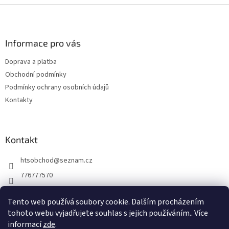
Z
á
p
a
Informace pro vás
t
Doprava a platba
í
Obchodní podmínky
Podmínky ochrany osobních údajů
Kontakty
Kontakt
htsobchod
@
seznam.cz
776777570
776777570
Tento web používá soubory cookie. Dalším procházením
https://www.facebook.com/Elektro-Vr%C5%A1ovick%C3%A1-229
tohoto webu vyjadřujete souhlas s jejich používáním.. Více
214624677338
informací
zde
.