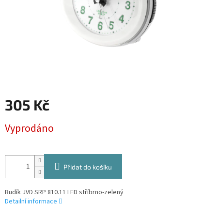
305 Kč
Měrná
Vyprodáno
cena:
Přidat do košíku
Budík JVD SRP 810.11 LED stříbrno-zelený
Detailní informace