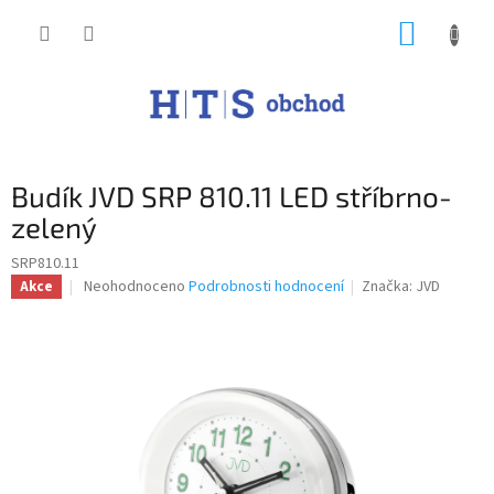
Přejít
NÁKUP
na
obsah
KOŠÍK
Budík JVD SRP 810.11 LED stříbrno-
zelený
SRP810.11
Průměrné
Neohodnoceno
Podrobnosti hodnocení
Značka:
JVD
Akce
hodnocení
produktu
je
0,0
z
5
hvězdiček.