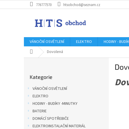
Přejít
776777570
htsobchod@seznam.cz
na
obsah
VÁNOČNÍ OSVĚTLENÍ
ELEKTRO
HODINY - BUDÍ
Domů
Dovolená
P
Dov
o
Přeskočit
s
Kategorie
kategorie
Dov
t
r
VÁNOČNÍ OSVĚTLENÍ
a
ELEKTRO
n
HODINY - BUDÍKY -MINUTKY
n
í
BATERIE
p
DOMÁCÍ SPOTŘEBIČE
a
ELEKTROINSTALAČNÍ MATERIÁL