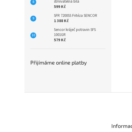
stmívatelná bílá
599 Kč
SFR 7200SS Fritéza SENCOR
1 388 Kč
Sencor kráječ potravin SFS
1001GR
579 Kč
Přijímáme online platby
Z
á
p
a
t
Informac
í