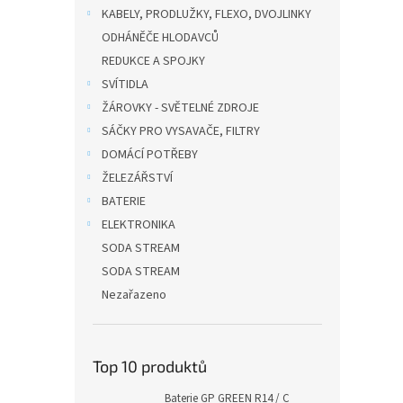
n
KABELY, PRODLUŽKY, FLEXO, DVOJLINKY
e
ODHÁNĚČE HLODAVCŮ
l
REDUKCE A SPOJKY
SVÍTIDLA
ŽÁROVKY - SVĚTELNÉ ZDROJE
SÁČKY PRO VYSAVAČE, FILTRY
DOMÁCÍ POTŘEBY
ŽELEZÁŘSTVÍ
BATERIE
ELEKTRONIKA
SODA STREAM
SODA STREAM
Nezařazeno
Top 10 produktů
Baterie GP GREEN R14 / C