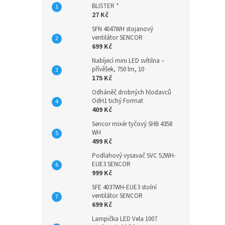
BLISTER *
27 Kč
SFN 4047WH stojanový
ventilátor SENCOR
699 Kč
Nabíjecí mini LED svítilna –
přívěšek, 750 lm, 10
175 Kč
Odháněč drobných hlodavců
OdH1 tichý Format
409 Kč
Sencor mixér tyčový SHB 4358
WH
499 Kč
Podlahový vysavač SVC 52WH-
EUE3 SENCOR
999 Kč
SFE 4037WH-EUE3 stolní
ventilátor SENCOR
699 Kč
Lampička LED Vela 1007