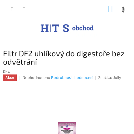
Přejít
NÁKUP
na
obsah
KOŠÍK
Filtr DF2 uhlíkový do digestoře bez
odvětrání
DF2
Průměrné
Neohodnoceno
Podrobnosti hodnocení
Značka:
Jolly
Akce
hodnocení
produktu
je
0,0
z
5
hvězdiček.