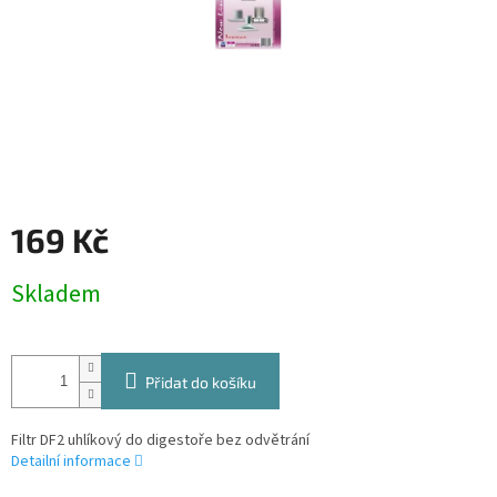
169 Kč
Měrná
Skladem
cena:
Přidat do košíku
Filtr DF2 uhlíkový do digestoře bez odvětrání
Detailní informace