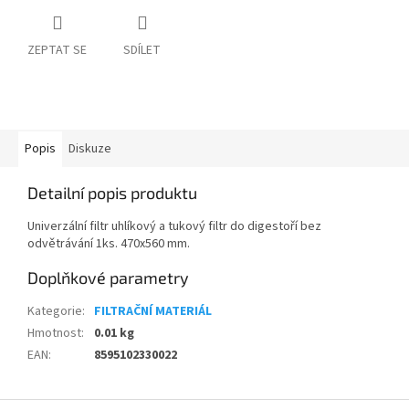
ZEPTAT SE
SDÍLET
Popis
Diskuze
Detailní popis produktu
Univerzální filtr uhlíkový a tukový filtr do digestoří bez
odvětrávání 1ks. 470x560 mm.
Doplňkové parametry
Kategorie
:
FILTRAČNÍ MATERIÁL
Hmotnost
:
0.01 kg
EAN
:
8595102330022
Z