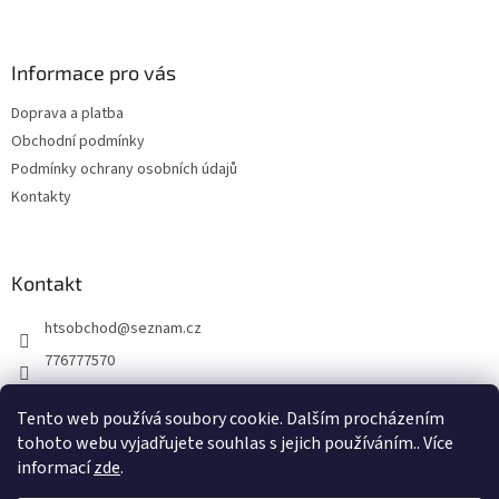
á
p
a
Informace pro vás
t
Doprava a platba
í
Obchodní podmínky
Podmínky ochrany osobních údajů
Kontakty
Kontakt
htsobchod
@
seznam.cz
776777570
776777570
Tento web používá soubory cookie. Dalším procházením
https://www.facebook.com/Elektro-Vr%C5%A1ovick%C3%A1-229
tohoto webu vyjadřujete souhlas s jejich používáním.. Více
214624677338
informací
zde
.