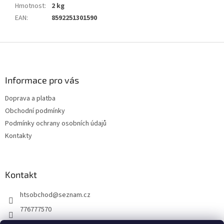
Hmotnost
:
2 kg
EAN
:
8592251301590
Z
á
p
a
Informace pro vás
t
Doprava a platba
í
Obchodní podmínky
Podmínky ochrany osobních údajů
Kontakty
Kontakt
htsobchod
@
seznam.cz
776777570