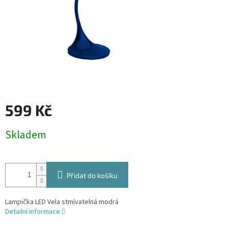
599 Kč
Měrná
Skladem
cena:
Přidat do košíku
Lampička LED Vela stmívatelná modrá
Detailní informace