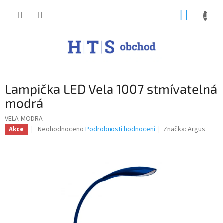
Přejít
NÁKUP
na
obsah
KOŠÍK
Lampička LED Vela 1007 stmívatelná
modrá
VELA-MODRA
Průměrné
Neohodnoceno
Podrobnosti hodnocení
Značka:
Argus
Akce
hodnocení
produktu
je
0,0
z
5
hvězdiček.