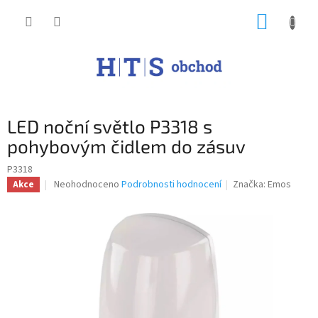
Přejít
NÁKUP
na
obsah
KOŠÍK
LED noční světlo P3318 s
pohybovým čidlem do zásuv
P3318
Průměrné
Neohodnoceno
Podrobnosti hodnocení
Značka:
Emos
Akce
hodnocení
produktu
je
0,0
z
5
hvězdiček.