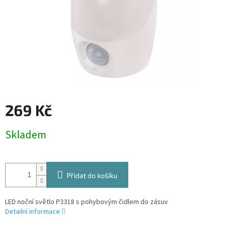
269 Kč
Měrná
Skladem
cena:
Přidat do košíku
LED noční světlo P3318 s pohybovým čidlem do zásuv
Detailní informace