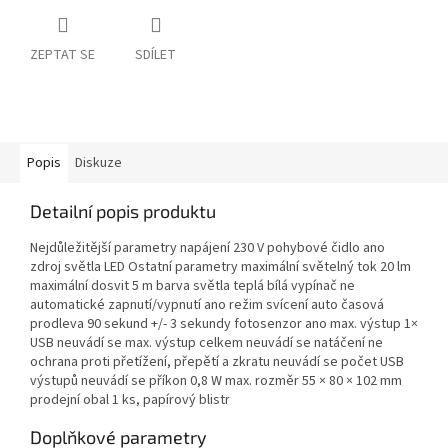
ZEPTAT SE
SDÍLET
Popis
Diskuze
Detailní popis produktu
Nejdůležitější parametry napájení 230 V pohybové čidlo ano
zdroj světla LED Ostatní parametry maximální světelný tok 20 lm
maximální dosvit 5 m barva světla teplá bílá vypínač ne
automatické zapnutí/vypnutí ano režim svícení auto časová
prodleva 90 sekund +/- 3 sekundy fotosenzor ano max. výstup 1×
USB neuvádí se max. výstup celkem neuvádí se natáčení ne
ochrana proti přetížení, přepětí a zkratu neuvádí se počet USB
výstupů neuvádí se příkon 0,8 W max. rozměr 55 × 80 × 102 mm
prodejní obal 1 ks, papírový blistr
Doplňkové parametry