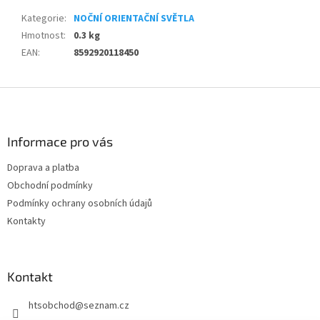
Kategorie
:
NOČNÍ ORIENTAČNÍ SVĚTLA
Hmotnost
:
0.3 kg
EAN
:
8592920118450
Z
á
p
a
Informace pro vás
t
Doprava a platba
í
Obchodní podmínky
Podmínky ochrany osobních údajů
Kontakty
Kontakt
htsobchod
@
seznam.cz