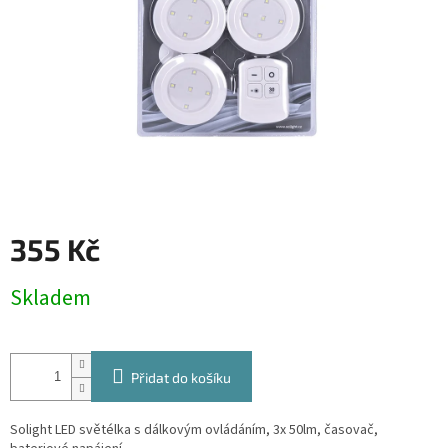
355 Kč
Měrná
Skladem
cena:
Přidat do košíku
Solight LED světélka s dálkovým ovládáním, 3x 50lm, časovač,