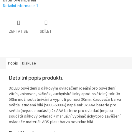
bateriové napájení
Detailní informace
ZEPTAT SE
SDÍLET
Popis
Diskuze
Detailní popis produktu
3x LED osvětlení s dálkovým ovladačem ideální pro osvětlení
vitrín, knihoven, skříněk, kuchyňské linky apod. světelný tok: 3x
50lm možnost stmívání a vypnutí pomocí 30min. časovače barva
světla: studená bílá (5000-6000K) napájení: 3x AAA baterie pro
světla (nejsou součástí) 2x AAA baterie pro ovladač (nejsou
součátí) dálkový ovladač + manuální vypínač úchyt pro zavěšení
ovladače materiál: ABS plast barva povrchu: bílá