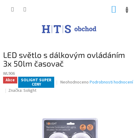
Přejít
NÁKUP
na
obsah
KOŠÍK
LED světlo s dálkovým ovládáním
3x 50lm časovač
WL906
Akce
SOLIGHT SUPER
Průměrné
Neohodnoceno
Podrobnosti hodnocení
CENY
hodnocení
Značka:
Solight
produktu
je
0,0
z
5
hvězdiček.