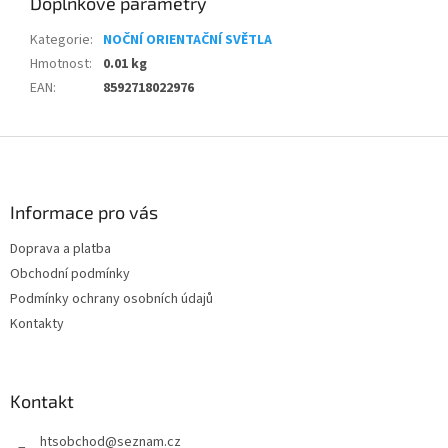
Doplňkové parametry
Kategorie
:
NOČNÍ ORIENTAČNÍ SVĚTLA
Hmotnost
:
0.01 kg
EAN
:
8592718022976
Z
á
p
a
Informace pro vás
t
Doprava a platba
í
Obchodní podmínky
Podmínky ochrany osobních údajů
Kontakty
Kontakt
htsobchod
@
seznam.cz