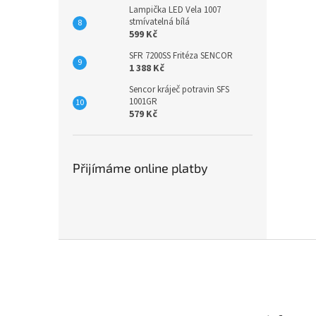
Lampička LED Vela 1007
stmívatelná bílá
599 Kč
SFR 7200SS Fritéza SENCOR
1 388 Kč
Sencor kráječ potravin SFS
1001GR
579 Kč
Přijímáme online platby
Z
á
p
a
t