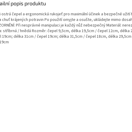
ailní popis produktu
i ostrá čepel a ergonomická rukojeť pro maximální účinek a bezpečné užití 
 a chuť krájených potravin Po použití omyjte a osušte, ukládejte mimo dosah
ORNĚNÍ: Při nesprávné manipulaci je každý nůž nebezpečný Materiál: nerez
a: stříbrná / hnědá Rozměr: čepel 9,5cm, délka 19,5cm / čepel 12cm, délka 
l 19cm; délka 31cm / čepel 19cm; délka 31,5cm / čepel 18cm, délka 29,5cm 
 19cm