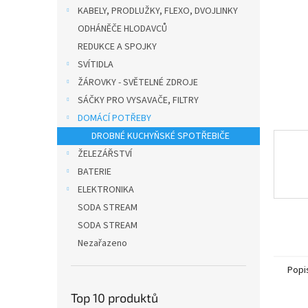
n
KABELY, PRODLUŽKY, FLEXO, DVOJLINKY
e
ODHÁNĚČE HLODAVCŮ
l
REDUKCE A SPOJKY
SVÍTIDLA
ŽÁROVKY - SVĚTELNÉ ZDROJE
SÁČKY PRO VYSAVAČE, FILTRY
DOMÁCÍ POTŘEBY
DROBNÉ KUCHYŇSKÉ SPOTŘEBIČE
ŽELEZÁŘSTVÍ
BATERIE
ELEKTRONIKA
SODA STREAM
SODA STREAM
Nezařazeno
Popi
Top 10 produktů