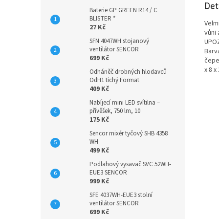
Det
Baterie GP GREEN R14 / C
BLISTER *
Velm
27 Kč
vůni
SFN 4047WH stojanový
UPOZ
ventilátor SENCOR
Barv
699 Kč
čepe
x 8 x
Odháněč drobných hlodavců
OdH1 tichý Format
409 Kč
Nabíjecí mini LED svítilna –
přívěšek, 750 lm, 10
175 Kč
Sencor mixér tyčový SHB 4358
WH
499 Kč
Podlahový vysavač SVC 52WH-
EUE3 SENCOR
999 Kč
SFE 4037WH-EUE3 stolní
ventilátor SENCOR
699 Kč