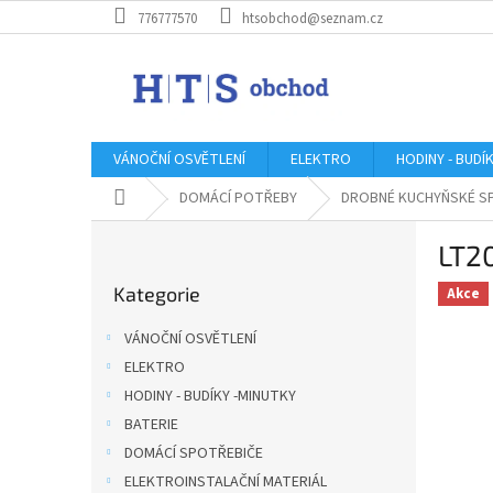
Přejít
776777570
htsobchod@seznam.cz
na
obsah
VÁNOČNÍ OSVĚTLENÍ
ELEKTRO
HODINY - BUDÍ
Domů
DOMÁCÍ POTŘEBY
DROBNÉ KUCHYŇSKÉ S
P
LT2
o
Přeskočit
s
Kategorie
kategorie
Akce
t
r
VÁNOČNÍ OSVĚTLENÍ
a
ELEKTRO
n
HODINY - BUDÍKY -MINUTKY
n
í
BATERIE
p
DOMÁCÍ SPOTŘEBIČE
a
ELEKTROINSTALAČNÍ MATERIÁL