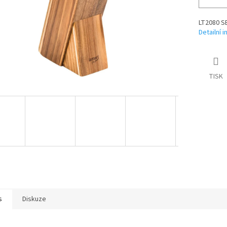
LT2080 
Detailní 
TISK
s
Diskuze