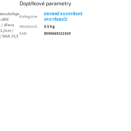
Doplňkové parametry
Neovlivňuje
DROBNÉ KUCHYŇSKÉ
Kategorie
:
 dětí
SPOTŘEBIČE
 / dřevo
Hmotnost
:
0.5 kg
21,5cm /
EAN
:
8590669221929
/ blok 15,5