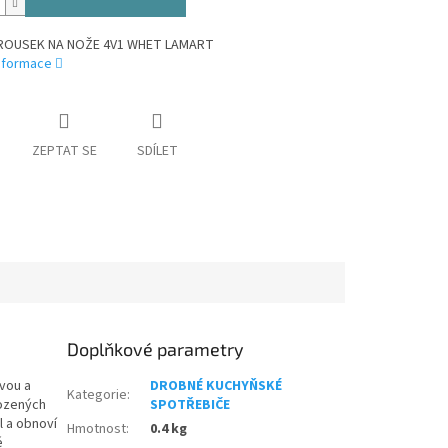
BROUSEK NA NOŽE 4V1 WHET LAMART
informace
ZEPTAT SE
SDÍLET
Doplňkové parametry
vou a
DROBNÉ KUCHYŇSKÉ
Kategorie
:
kozených
SPOTŘEBIČE
l a obnoví
Hmotnost
:
0.4 kg
é