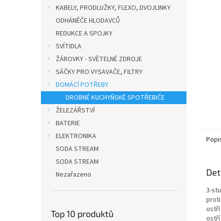
n
KABELY, PRODLUŽKY, FLEXO, DVOJLINKY
e
ODHÁNĚČE HLODAVCŮ
l
REDUKCE A SPOJKY
SVÍTIDLA
ŽÁROVKY - SVĚTELNÉ ZDROJE
SÁČKY PRO VYSAVAČE, FILTRY
DOMÁCÍ POTŘEBY
DROBNÉ KUCHYŇSKÉ SPOTŘEBIČE
ŽELEZÁŘSTVÍ
BATERIE
ELEKTRONIKA
Popi
SODA STREAM
SODA STREAM
Det
Nezařazeno
3-st
prot
ostř
Top 10 produktů
ostř