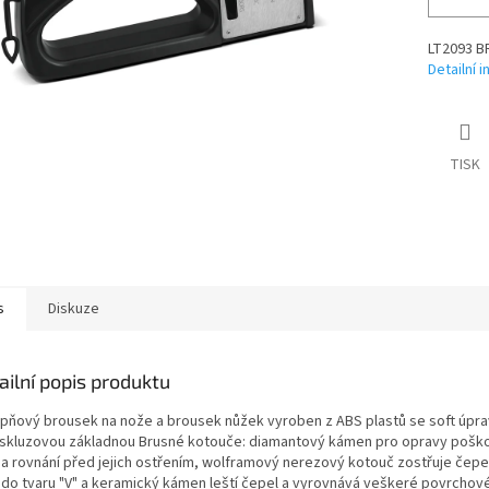
LT2093 
Detailní 
TISK
s
Diskuze
ailní popis produktu
upňový brousek na nože a brousek nůžek vyroben z ABS plastů se soft úpra
iskluzovou základnou Brusné kotouče: diamantový kámen pro opravy poš
í a rovnání před jejich ostřením, wolframový nerezový kotouč zostřuje čepe
í do tvaru "V" a keramický kámen leští čepel a vyrovnává veškeré povrchov