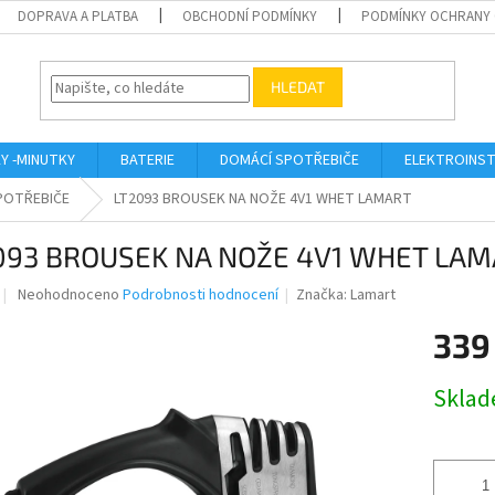
DOPRAVA A PLATBA
OBCHODNÍ PODMÍNKY
PODMÍNKY OCHRANY 
HLEDAT
KY -MINUTKY
BATERIE
DOMÁCÍ SPOTŘEBIČE
ELEKTROINST
POTŘEBIČE
LT2093 BROUSEK NA NOŽE 4V1 WHET LAMART
093 BROUSEK NA NOŽE 4V1 WHET LA
Průměrné
Neohodnoceno
Podrobnosti hodnocení
Značka:
Lamart
hodnocení
produktu
339
je
0,0
Měrná
Skla
z
cena:
5
hvězdiček.