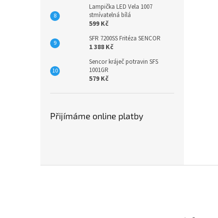
Lampička LED Vela 1007
stmívatelná bílá
599 Kč
SFR 7200SS Fritéza SENCOR
1 388 Kč
Sencor kráječ potravin SFS
1001GR
579 Kč
Přijímáme online platby
Z
á
p
a
t