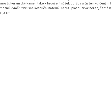
vnosti, keramický kámen také k broušení nůžek Údržba a čistění vlhčeným
 možné vyměnit brusné kotouče Materiál: nerez, plast Barva: nerez, černá 
x3,5 cm