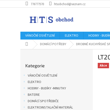
Přejít
776777570
htsobchod@seznam.cz
na
obsah
VÁNOČNÍ OSVĚTLENÍ
ELEKTRO
HODINY - BUDÍ
Domů
DOMÁCÍ POTŘEBY
DROBNÉ KUCHYŇSKÉ S
P
LT2
o
Přeskočit
s
Kategorie
kategorie
Akce
t
r
VÁNOČNÍ OSVĚTLENÍ
a
ELEKTRO
n
HODINY - BUDÍKY -MINUTKY
n
í
BATERIE
p
DOMÁCÍ SPOTŘEBIČE
a
ELEKTROINSTALAČNÍ MATERIÁL