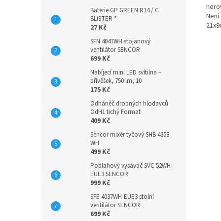
nero
Baterie GP GREEN R14 / C
Není
BLISTER *
21x9
27 Kč
SFN 4047WH stojanový
ventilátor SENCOR
699 Kč
Nabíjecí mini LED svítilna –
přívěšek, 750 lm, 10
175 Kč
Odháněč drobných hlodavců
OdH1 tichý Format
409 Kč
Sencor mixér tyčový SHB 4358
WH
499 Kč
Podlahový vysavač SVC 52WH-
EUE3 SENCOR
999 Kč
SFE 4037WH-EUE3 stolní
ventilátor SENCOR
699 Kč