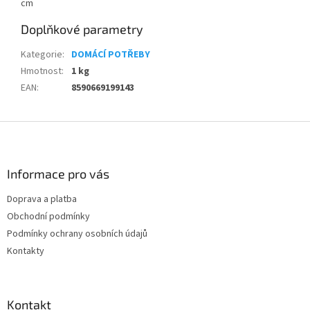
cm
Doplňkové parametry
Kategorie
:
DOMÁCÍ POTŘEBY
Hmotnost
:
1 kg
EAN
:
8590669199143
Z
á
p
a
Informace pro vás
t
Doprava a platba
í
Obchodní podmínky
Podmínky ochrany osobních údajů
Kontakty
Kontakt