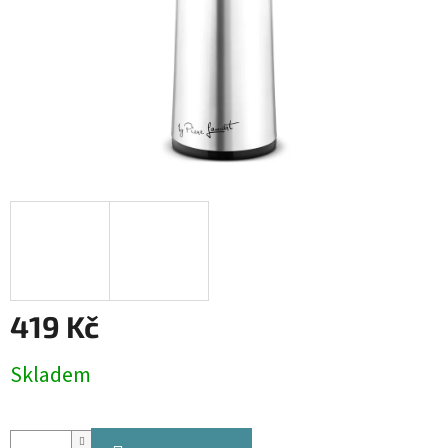
419 Kč
Měrná
Skladem
cena: