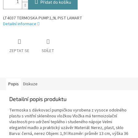
Přidat do košíku
LT4037 TERMOSKA PUMP.1,9L PIST LAMART
Detailní informace
ZEPTAT SE
SDÍLET
Popis
Diskuze
Detailní popis produktu
Termoska s dávkovací pumpičkou vyrobena z vysoce odolného
plastu s vnitřní skleněnou vložkou Vložka má termoizolační
vlastnosti pro udržení teplého i studeného nápoje Velmi
elegantní madlo a praktický uzávěr Materiál: Nerez, plast, sklo
Barva: černá, nerez Objem: 1,9 l Rozměr: průměr 13 cm, výška 36