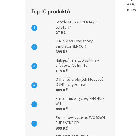
AAA,
Barv
Top 10 produktů
Baterie GP GREEN R14 / C
BLISTER *
27 Kč
SFN 4047WH stojanový
ventilátor SENCOR
699 Kč
Nabíjecí mini LED svítilna –
přívěšek, 750 lm, 10
175 Kč
Odháněč drobných hlodavců
OdH1 tichý Format
409 Kč
Sencor mixér tyčový SHB 4358
WH
499 Kč
Podlahový vysavač SVC 52WH-
EUE3 SENCOR
999 Kč