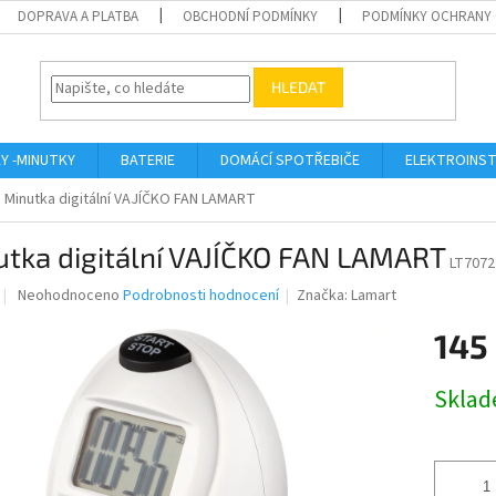
DOPRAVA A PLATBA
OBCHODNÍ PODMÍNKY
PODMÍNKY OCHRANY 
HLEDAT
KY -MINUTKY
BATERIE
DOMÁCÍ SPOTŘEBIČE
ELEKTROINST
Minutka digitální VAJÍČKO FAN LAMART
utka digitální VAJÍČKO FAN LAMART
LT7072
Průměrné
Neohodnoceno
Podrobnosti hodnocení
Značka:
Lamart
hodnocení
produktu
145
je
0,0
Měrná
Skla
z
cena:
5
hvězdiček.