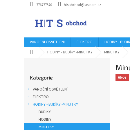
Přejít
776777570
htsobchod@seznam.cz
na
obsah
VÁNOČNÍ OSVĚTLENÍ
ELEKTRO
HODINY - BUDÍ
Domů
HODINY - BUDÍKY -MINUTKY
MINUTKY
P
Min
o
Přeskočit
s
Kategorie
kategorie
Akce
t
r
VÁNOČNÍ OSVĚTLENÍ
a
ELEKTRO
n
HODINY - BUDÍKY -MINUTKY
n
í
BUDÍKY
p
HODINY
a
MINUTKY