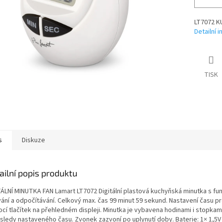
LT7072 K
Detailní 
TISK
s
Diskuze
ailní popis produktu
TÁLNÍ MINUTKA FAN Lamart LT7072 Digitální plastová kuchyňská minutka s fun
vání a odpočítávání. Celkový max. čas 99 minut 59 sekund. Nastavení času p
cí tlačítek na přehledném displeji. Minutka je vybavena hodinami i stopkam
sledy nastaveného času. Zvonek zazvoní po uplynutí doby. Baterie: 1× 1,5V