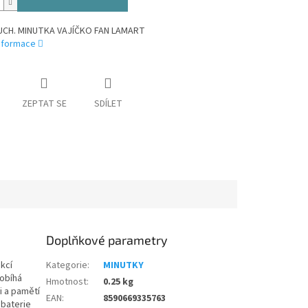
UCH. MINUTKA VAJÍČKO FAN LAMART
informace
ZEPTAT SE
SDÍLET
Doplňkové parametry
kcí
Kategorie
:
MINUTKY
robíhá
Hmotnost
:
0.25 kg
i a pamětí
EAN
:
8590669335763
 baterie