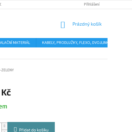
OSOBNÍCH ÚDAJŮ
KONTAKTY
Přihlášení
NÁKUPNÍ
Prázdný košík
KOŠÍK
ALAČNÍ MATERIÁL
KABELY, PRODLUŽKY, FLEXO, DVOJLINKY
ODHÁ
-ZELENY
 Kč
dem
Přidat do košíku