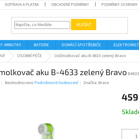
DOPRAVA A PLATBA
OBCHODNÍ PODMÍNKY
PODMÍNKY OCHRANY 
HLEDAT
KY -MINUTKY
BATERIE
DOMÁCÍ SPOTŘEBIČE
ELEKTROINST
AVÍ
OSOBNÍ PÉČE
Odžmolkovač aku B-4633 zelený Bravo
molkovač aku B-4633 zelený Bravo
B4633
Průměrné
Neohodnoceno
Podrobnosti hodnocení
Značka:
Bravo
hodnocení
produktu
459
je
0,0
Měrná
Skla
z
cena:
5
hvězdiček.