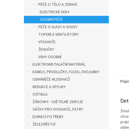
n
PÉČE O TĚLO A ZDRAVÍ
e
ELEKTRICKÉ DEKY
l
OSOBNÍ PÉČE
PÉČE O VLASY A VOUSY
TOPENÍ A VENTILÁTORY
VYSAVAČE
ŽEHLIČKY
VÁHY OSOBNÍ
ELEKTROINSTALAČNÍ MATERIÁL
KABELY, PRODLUŽKY, FLEXO, DVOJLINKY
ODHÁNĚČE HLODAVCŮ
Popi
REDUKCE A SPOJKY
SVÍTIDLA
Det
ŽÁROVKY - SVĚTELNÉ ZDROJE
SÁČKY PRO VYSAVAČE, FILTRY
Žmol
chce
DOMÁCÍ POTŘEBY
prakt
ŽELEZÁŘSTVÍ
oble