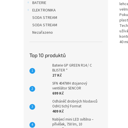
BATERIE
lehc
velmi
ELEKTRONIKA
Poku
SODA STREAM
plast
SODA STREAM
Tech
užív
Nezařazeno
kont
40 m
Top 10 produktů
Baterie GP GREEN R14 / C
BLISTER *
27 Kč
SFN 4047WH stojanový
ventilátor SENCOR
699 Kč
Odháněč drobných hlodavců
OdH1 tichý Format
409 Kč
Nabíjecí mini LED svítilna –
přívěšek, 750 lm, 10