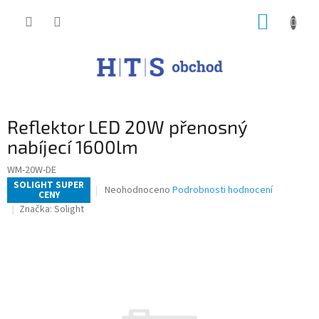
Přejít
NÁKUP
na
obsah
KOŠÍK
Reflektor LED 20W přenosný
nabíjecí 1600lm
WM-20W-DE
SOLIGHT SUPER
Průměrné
Neohodnoceno
Podrobnosti hodnocení
CENY
hodnocení
Značka:
Solight
produktu
je
0,0
z
5
hvězdiček.