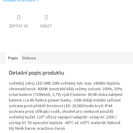
Detailní informace
ZEPTAT SE
SDÍLET
Popis
Diskuze
Detailní popis produktu
světelný zdroj: LED SMD 20W světelný tok: max. 1600lm teplota
chromatičnosti: 4000K (neutrální bílá) režimy svícení: 100%, 50%
Li-Ion baterie (7200mAh, 3,7V) výdrž baterie: 3h/6h doba nabíjení:
baterie cca 8h funkce power banky - USB dobíjí mobilní zařízení
ochrana proti přebití životnost LED: 20.000 hodin krytí: IP44
(ochrana proti stříkající vodě, vhodné pro venkovní použití)
světelný kužel: 120° síťový napájecí adaptér: vstup AC 230V /
výstup DC 5V operační teplota: -40°C až +50°C materiál: tlakově
litý hliník barva: oranžovo černá