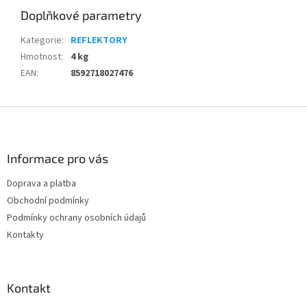
Doplňkové parametry
Kategorie
:
REFLEKTORY
Hmotnost
:
4 kg
EAN
:
8592718027476
Z
á
p
a
Informace pro vás
t
Doprava a platba
í
Obchodní podmínky
Podmínky ochrany osobních údajů
Kontakty
Kontakt