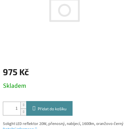
975 Kč
Měrná
Skladem
cena:
Přidat do košíku
Solight LED reflektor 20W, přenosný, nabíjecí, 1600lm, oranžovo-černý