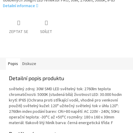
oblíbených Solight LED reflektor PRO, 30W, 2760lm, 5000K, IP65
Detailní informace
ZEPTAT SE
SDÍLET
Popis
Diskuze
Detailní popis produktu
světelný zdroj: 30W SMD LED světelný tok: 2760lm teplota
chromatičnosti: 5000K (studená bílá) životnost LED: 30.000 hodin
krytí: IP65 (Ochrana proti stříkající vodě, vhodné pro venkovní
použití) světelný kužel: 120° užitečný světelný tok v úhlu 120°:
2760lm index podání barev: CRi>80 napětí: AC 220V - 240V, 50Hz
operační teplota: -30°C až +50°C rozměry: 180 x 160 x 30mm
materiál: tlakově litý hliník barva: černá energetická třída: F