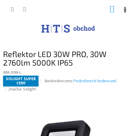
Přejít
NÁKUP
na
obsah
KOŠÍK
Reflektor LED 30W PRO, 30W
2760lm 5000K IP65
WM-30W-L
SOLIGHT SUPER
Průměrné
Neohodnoceno
Podrobnosti hodnocení
CENY
hodnocení
Značka:
Solight
produktu
je
0,0
z
5
hvězdiček.