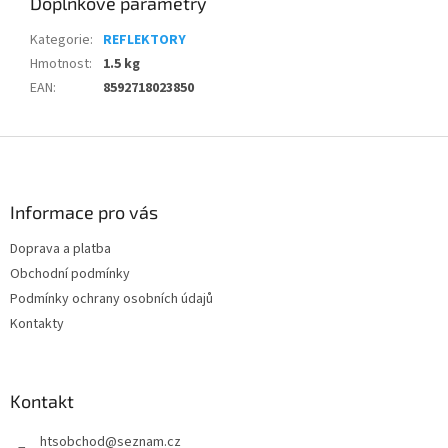
Doplňkové parametry
Kategorie
:
REFLEKTORY
Hmotnost
:
1.5 kg
EAN
:
8592718023850
Z
á
p
a
Informace pro vás
t
Doprava a platba
í
Obchodní podmínky
Podmínky ochrany osobních údajů
Kontakty
Kontakt
htsobchod
@
seznam.cz