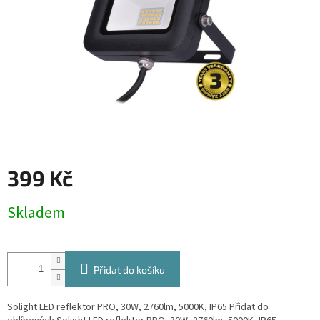
399 Kč
Měrná
Skladem
cena:
Přidat do košíku
Solight LED reflektor PRO, 30W, 2760lm, 5000K, IP65 Přidat do