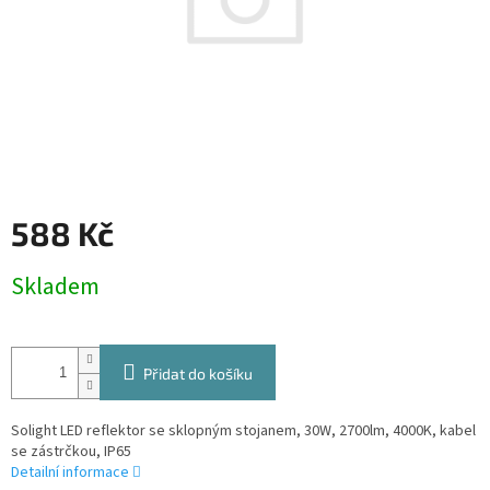
588 Kč
Měrná
Skladem
cena:
Přidat do košíku
Solight LED reflektor se sklopným stojanem, 30W, 2700lm, 4000K, kabel
se zástrčkou, IP65
Detailní informace