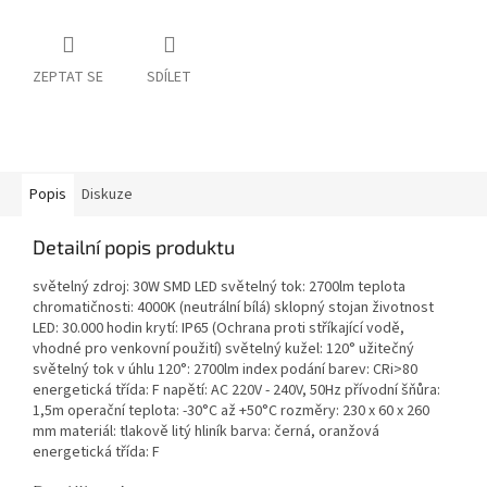
ZEPTAT SE
SDÍLET
Popis
Diskuze
Detailní popis produktu
světelný zdroj: 30W SMD LED světelný tok: 2700lm teplota
chromatičnosti: 4000K (neutrální bílá) sklopný stojan životnost
LED: 30.000 hodin krytí: IP65 (Ochrana proti stříkající vodě,
vhodné pro venkovní použití) světelný kužel: 120° užitečný
světelný tok v úhlu 120°: 2700lm index podání barev: CRi>80
energetická třída: F napětí: AC 220V - 240V, 50Hz přívodní šňůra:
1,5m operační teplota: -30°C až +50°C rozměry: 230 x 60 x 260
mm materiál: tlakově litý hliník barva: černá, oranžová
energetická třída: F