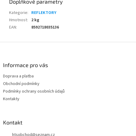
Doplňkové parametry
Kategorie
:
REFLEKTORY
Hmotnost
:
2 kg
EAN
:
8592718035136
Z
á
p
a
Informace pro vás
t
Doprava a platba
í
Obchodní podmínky
Podmínky ochrany osobních údajů
Kontakty
Kontakt
htsobchod
@
seznam.cz