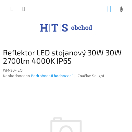
Přejít
NÁKUP
na
obsah
KOŠÍK
Reflektor LED stojanový 30W 30W
2700lm 4000K IP65
WM-30-FEQ
Průměrné
Neohodnoceno
Podrobnosti hodnocení
Značka:
Solight
hodnocení
produktu
je
0,0
z
5
hvězdiček.