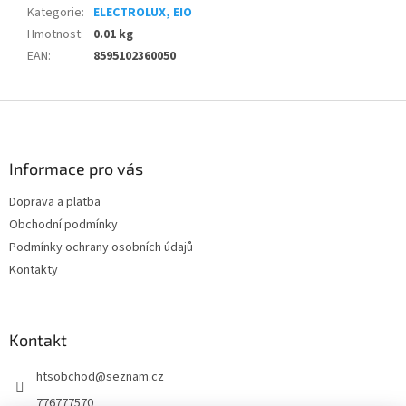
Kategorie
:
ELECTROLUX, EIO
Hmotnost
:
0.01 kg
EAN
:
8595102360050
Z
á
p
a
Informace pro vás
t
Doprava a platba
í
Obchodní podmínky
Podmínky ochrany osobních údajů
Kontakty
Kontakt
htsobchod
@
seznam.cz
776777570