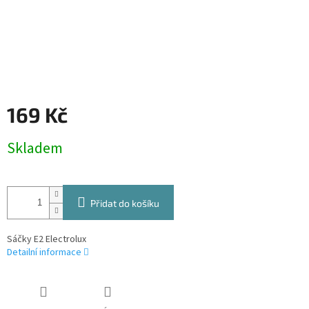
169 Kč
Měrná
Skladem
cena:
Přidat do košíku
Sáčky E2 Electrolux
Detailní informace