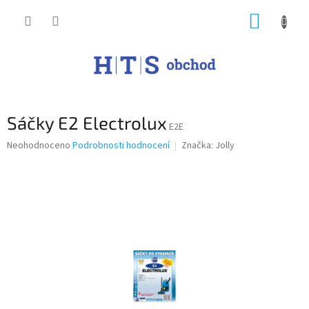
Přejít
NÁKUP
na
obsah
KOŠÍK
Sáčky E2 Electrolux
E2E
Průměrné
Neohodnoceno
Podrobnosti hodnocení
Značka:
Jolly
hodnocení
produktu
je
0,0
z
5
hvězdiček.