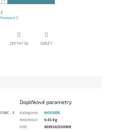
 2
informace
ZEPTAT SE
SDÍLET
Doplňkové parametry
ONIC - V
Kategorie
:
HOOVER
Hmotnost
:
0.01 kg
EAN
:
8595102330909