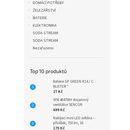
DOMÁCÍ POTŘEBY
ŽELEZÁŘSTVÍ
BATERIE
ELEKTRONIKA
SODA STREAM
SODA STREAM
Nezařazeno
Top 10 produktů
Baterie GP GREEN R14 / C
BLISTER *
27 Kč
SFN 4047WH stojanový
ventilátor SENCOR
699 Kč
Nabíjecí mini LED svítilna –
přívěšek, 750 lm, 10
175 Kč