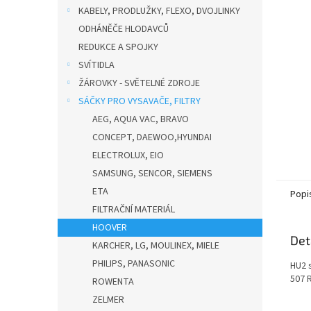
n
KABELY, PRODLUŽKY, FLEXO, DVOJLINKY
e
ODHÁNĚČE HLODAVCŮ
l
REDUKCE A SPOJKY
SVÍTIDLA
ŽÁROVKY - SVĚTELNÉ ZDROJE
SÁČKY PRO VYSAVAČE, FILTRY
AEG, AQUA VAC, BRAVO
CONCEPT, DAEWOO,HYUNDAI
ELECTROLUX, EIO
SAMSUNG, SENCOR, SIEMENS
ETA
Popi
FILTRAČNÍ MATERIÁL
HOOVER
Det
KARCHER, LG, MOULINEX, MIELE
PHILIPS, PANASONIC
HU2 
507 
ROWENTA
ZELMER