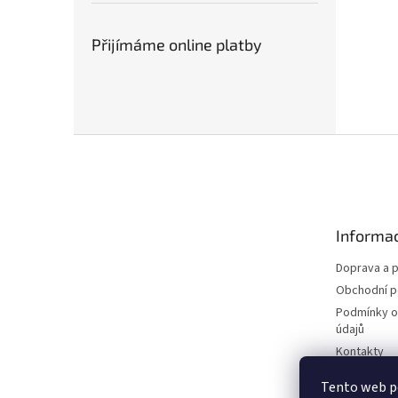
Přijímáme online platby
Z
á
p
a
t
Informac
í
Doprava a p
Obchodní 
Podmínky o
údajů
Kontakty
Tento web p