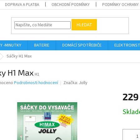
DOPRAVA A PLATBA
OBCHODNÍ PODMÍNKY
PODMÍNKY OCHRANY 
HLEDAT
KY -MINUTKY
BATERIE
DOMÁCÍ SPOTŘEBIČE
ELEKTROINST
Sáčky H1 Max
ky H1 Max
H1
né
noceno
Podrobnosti hodnocení
Značka:
Jolly
ní
229
u
Měrná
Skla
cena:
ek.