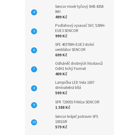
Sencor mixér tyčový SHB 4358
WH
499 Kč
Podlahový vysavač SVC 52WH-
EUE3 SENCOR
999 Kč
SFE 4037WH-EUE3 stolní
ventilátor SENCOR
699 Kč
Odháněč drobných hlodavců
OdH1 tichý Format
409 Kč
Lampička LED Vela 1007
stmívatelná bílá
599 Kč
SFR 7200SS Fritéza SENCOR
1 388 Kč
Sencor kráječ potravin SFS
1001GR
579 Kč