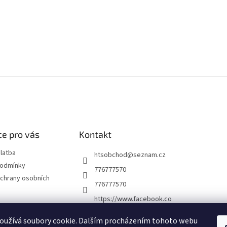
e pro vás
Kontakt
latba
htsobchod
@
seznam.cz
podmínky
776777570
chrany osobních
776777570
https://www.facebook.co
m/Elektro-Vr%C5%A1ovi
ck%C3%A1-22921462467
oužívá soubory cookie. Dalším procházením tohoto webu