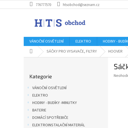
Přejít
776777570
htsobchod@seznam.cz
na
obsah
VÁNOČNÍ OSVĚTLENÍ
ELEKTRO
HODINY - BUDÍ
Domů
SÁČKY PRO VYSAVAČE, FILTRY
HOOVER
P
Sáč
o
Přeskočit
s
Průměr
Neohod
Kategorie
kategorie
t
hodnoce
r
produkt
VÁNOČNÍ OSVĚTLENÍ
a
je
ELEKTRO
0,0
n
z
HODINY - BUDÍKY -MINUTKY
n
5
í
BATERIE
hvězdič
p
DOMÁCÍ SPOTŘEBIČE
a
ELEKTROINSTALAČNÍ MATERIÁL