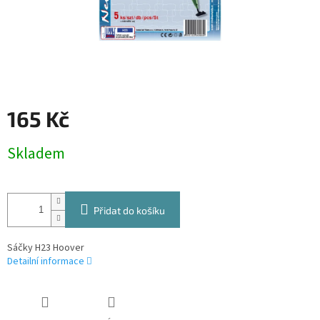
165 Kč
Měrná
Skladem
cena:
Přidat do košíku
Sáčky H23 Hoover
Detailní informace