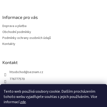
Z
á
p
a
Informace pro vás
t
Doprava a platba
í
Obchodní podmínky
Podmínky ochrany osobních údajů
Kontakty
Kontakt
htsobchod
@
seznam.cz
776777570
776777570
Tento web používá soubory cookie. Dalším procházením
https://www.facebook.com/Elektro-Vr%C5%A1ovick%C3%A1-229
tohoto webu vyjadřujete souhlas s jejich používáním.. Více
214624677338
informací
zde
.