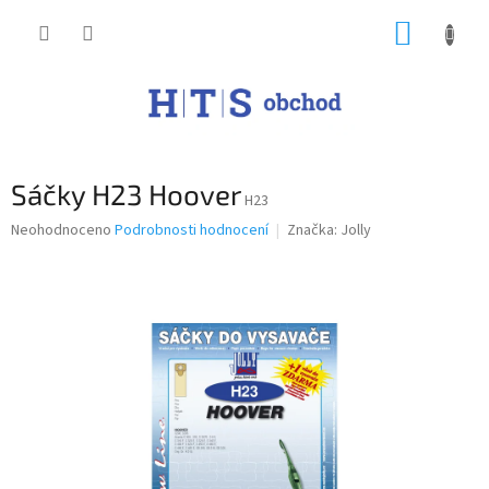
Přejít
NÁKUP
na
obsah
KOŠÍK
Sáčky H23 Hoover
H23
Průměrné
Neohodnoceno
Podrobnosti hodnocení
Značka:
Jolly
hodnocení
produktu
je
0,0
z
5
hvězdiček.