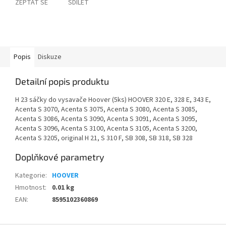
ZEPTAT SE
SDÍLET
Popis
Diskuze
Detailní popis produktu
H 23 sáčky do vysavače Hoover (5ks) HOOVER 320 E, 328 E, 343 E,
Acenta S 3070, Acenta S 3075, Acenta S 3080, Acenta S 3085,
Acenta S 3086, Acenta S 3090, Acenta S 3091, Acenta S 3095,
Acenta S 3096, Acenta S 3100, Acenta S 3105, Acenta S 3200,
Acenta S 3205, original H 21, S 310 F, SB 308, SB 318, SB 328
Doplňkové parametry
Kategorie
:
HOOVER
Hmotnost
:
0.01 kg
EAN
:
8595102360869