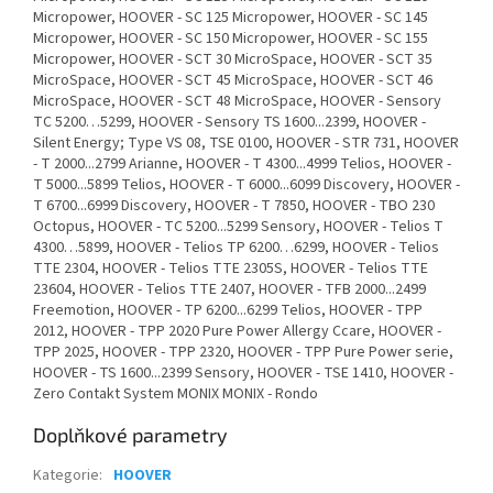
Micropower, HOOVER - SC 125 Micropower, HOOVER - SC 145
Micropower, HOOVER - SC 150 Micropower, HOOVER - SC 155
Micropower, HOOVER - SCT 30 MicroSpace, HOOVER - SCT 35
MicroSpace, HOOVER - SCT 45 MicroSpace, HOOVER - SCT 46
MicroSpace, HOOVER - SCT 48 MicroSpace, HOOVER - Sensory
TC 5200…5299, HOOVER - Sensory TS 1600...2399, HOOVER -
Silent Energy; Type VS 08, TSE 0100, HOOVER - STR 731, HOOVER
- T 2000...2799 Arianne, HOOVER - T 4300...4999 Telios, HOOVER -
T 5000...5899 Telios, HOOVER - T 6000...6099 Discovery, HOOVER -
T 6700...6999 Discovery, HOOVER - T 7850, HOOVER - TBO 230
Octopus, HOOVER - TC 5200...5299 Sensory, HOOVER - Telios T
4300…5899, HOOVER - Telios TP 6200…6299, HOOVER - Telios
TTE 2304, HOOVER - Telios TTE 2305S, HOOVER - Telios TTE
23604, HOOVER - Telios TTE 2407, HOOVER - TFB 2000...2499
Freemotion, HOOVER - TP 6200...6299 Telios, HOOVER - TPP
2012, HOOVER - TPP 2020 Pure Power Allergy Ccare, HOOVER -
TPP 2025, HOOVER - TPP 2320, HOOVER - TPP Pure Power serie,
HOOVER - TS 1600...2399 Sensory, HOOVER - TSE 1410, HOOVER -
Zero Contakt System MONIX MONIX - Rondo
Doplňkové parametry
Kategorie
:
HOOVER