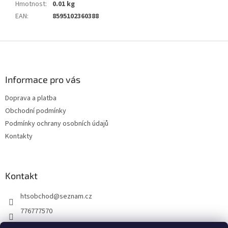
Hmotnost
:
0.01 kg
EAN
:
8595102360388
Z
á
p
a
Informace pro vás
t
Doprava a platba
í
Obchodní podmínky
Podmínky ochrany osobních údajů
Kontakty
Kontakt
htsobchod
@
seznam.cz
776777570
776777570