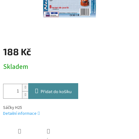
188 Kč
Měrná
Skladem
cena:
Přidat do košíku
Sáčky H25
Detailní informace