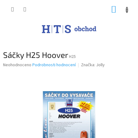
Přejít
NÁKUP
na
obsah
KOŠÍK
Sáčky H25 Hoover
H25
Průměrné
Neohodnoceno
Podrobnosti hodnocení
Značka:
Jolly
hodnocení
produktu
je
0,0
z
5
hvězdiček.