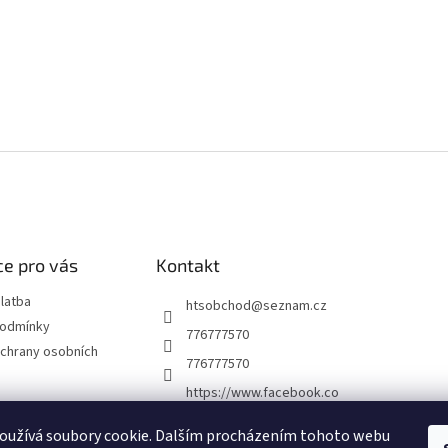
e pro vás
Kontakt
latba
htsobchod
@
seznam.cz
podmínky
776777570
chrany osobních
776777570
https://www.facebook.co
m/Elektro-Vr%C5%A1ovi
ck%C3%A1-22921462467
oužívá soubory cookie. Dalším procházením tohoto webu