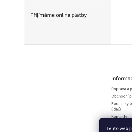
Přijímáme online platby
Z
á
p
a
t
Informac
í
Doprava a p
Obchodní 
Podmínky o
údajů
Kontakty
Tento web p