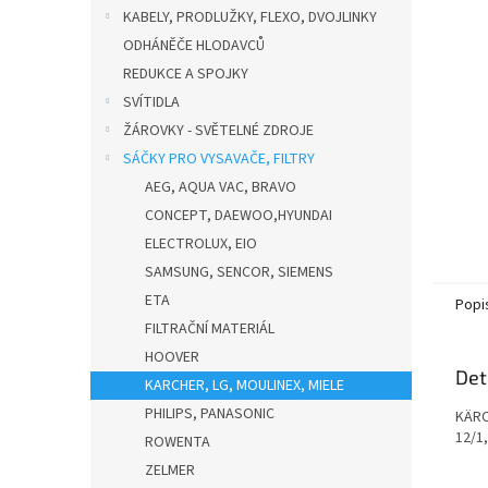
n
KABELY, PRODLUŽKY, FLEXO, DVOJLINKY
e
ODHÁNĚČE HLODAVCŮ
l
REDUKCE A SPOJKY
SVÍTIDLA
ŽÁROVKY - SVĚTELNÉ ZDROJE
SÁČKY PRO VYSAVAČE, FILTRY
AEG, AQUA VAC, BRAVO
CONCEPT, DAEWOO,HYUNDAI
ELECTROLUX, EIO
SAMSUNG, SENCOR, SIEMENS
ETA
Popi
FILTRAČNÍ MATERIÁL
HOOVER
Det
KARCHER, LG, MOULINEX, MIELE
PHILIPS, PANASONIC
KÄRC
12/1
ROWENTA
ZELMER