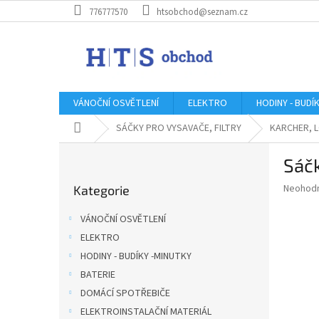
Přejít
776777570
htsobchod@seznam.cz
na
obsah
VÁNOČNÍ OSVĚTLENÍ
ELEKTRO
HODINY - BUDÍ
Domů
SÁČKY PRO VYSAVAČE, FILTRY
KARCHER, L
P
Sáč
o
Přeskočit
s
Průměr
Neohod
Kategorie
kategorie
t
hodnoce
r
produkt
VÁNOČNÍ OSVĚTLENÍ
a
je
ELEKTRO
0,0
n
z
HODINY - BUDÍKY -MINUTKY
n
5
í
BATERIE
hvězdič
p
DOMÁCÍ SPOTŘEBIČE
a
ELEKTROINSTALAČNÍ MATERIÁL