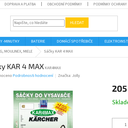
DOPRAVA A PLATBA
OBCHODNÍ PODMÍNKY
PODMÍNKY OCHRANY 
HLEDAT
KY -MINUTKY
BATERIE
DOMÁCÍ SPOTŘEBIČE
ELEKTROINST
G, MOULINEX, MIELE
Sáčky KAR 4 MAX
ky KAR 4 MAX
KAR4MAX
né
noceno
Podrobnosti hodnocení
Značka:
Jolly
ní
205
u
Měrná
Skla
cena:
ek.