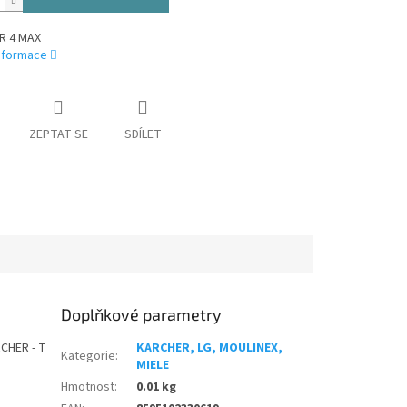
R 4 MAX
informace
ZEPTAT SE
SDÍLET
Doplňkové parametry
RCHER - T
KARCHER, LG, MOULINEX,
Kategorie
:
MIELE
Hmotnost
:
0.01 kg