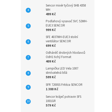
Sencor mixér tyčový SHB 4358
WH
499 Kč
Podlahový vysavač SVC 52WH-
EUE3 SENCOR
999 Kč
SFE 4037WH-EUE3 stolní
ventilátor SENCOR
699 Kč
Odháněč drobných hlodavců
OdH1 tichý Format
409 Kč
Lampička LED Vela 1007
stmívatelná bílá
599 Kč
SFR 7200SS Fritéza SENCOR
1 388 Kč
Sencor kráječ potravin SFS
1001GR
579 Kč