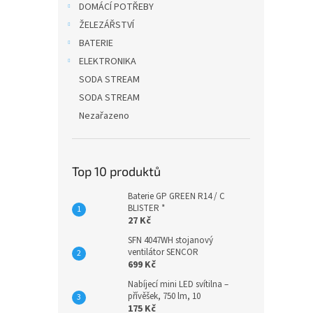
DOMÁCÍ POTŘEBY
ŽELEZÁŘSTVÍ
BATERIE
ELEKTRONIKA
SODA STREAM
SODA STREAM
Nezařazeno
Top 10 produktů
Baterie GP GREEN R14 / C
BLISTER *
27 Kč
SFN 4047WH stojanový
ventilátor SENCOR
699 Kč
Nabíjecí mini LED svítilna –
přívěšek, 750 lm, 10
175 Kč