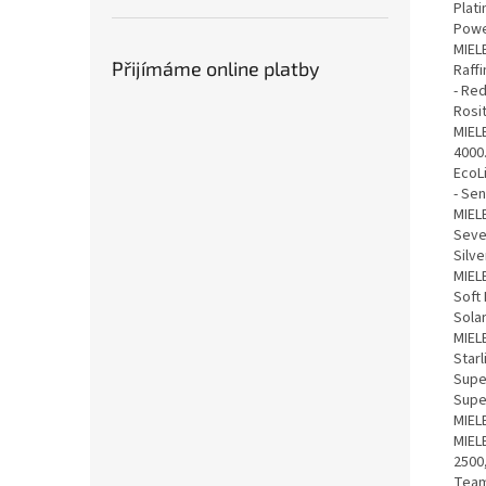
Plati
Powe
MIELE
Přijímáme online platby
Raffi
- Red
Rosit
MIELE
4000.
EcoLi
- Sen
MIELE
Seven
Silve
MIELE
Soft 
Solar
MIELE
Starl
Super
Super
MIELE
MIELE
2500
Team 