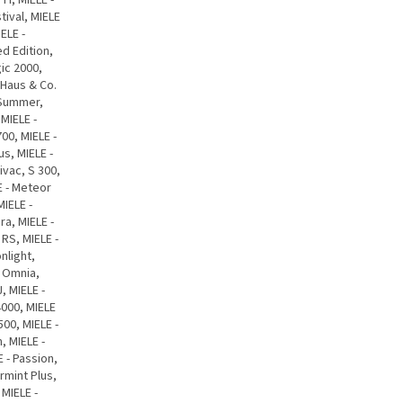
stival, MIELE
ELE -
ed Edition,
gic 2000,
 Haus & Co.
n Summer,
 MIELE -
700, MIELE -
us, MIELE -
ivac, S 300,
E - Meteor
MIELE -
ra, MIELE -
 RS, MIELE -
nlight,
- Omnia,
, MIELE -
4000, MIELE
500, MIELE -
, MIELE -
E - Passion,
rmint Plus,
MIELE -