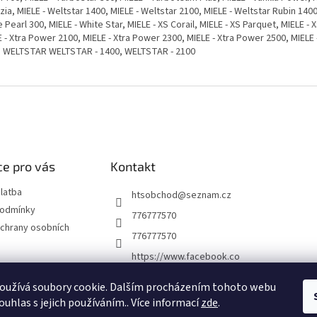
ia, MIELE - Weltstar 1400, MIELE - Weltstar 2100, MIELE - Weltstar Rubin 1400
 Pearl 300, MIELE - White Star, MIELE - XS Corail, MIELE - XS Parquet, MIELE -
 - Xtra Power 2100, MIELE - Xtra Power 2300, MIELE - Xtra Power 2500, MIELE
e WELTSTAR WELTSTAR - 1400, WELTSTAR - 2100
e pro vás
Kontakt
latba
htsobchod
@
seznam.cz
podmínky
776777570
chrany osobních
776777570
https://www.facebook.co
m/Elektro-Vr%C5%A1ovi
ck%C3%A1-22921462467
oužívá soubory cookie. Dalším procházením tohoto webu
7338
ouhlas s jejich používáním.. Více informací
zde
.