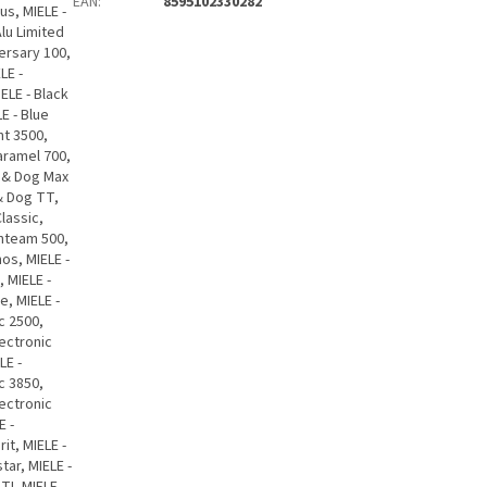
EAN
:
8595102330282
us, MIELE -
Alu Limited
versary 100,
LE -
ELE - Black
E - Blue
ant 3500,
Caramel 700,
t & Dog Max
 & Dog TT,
lassic,
anteam 500,
os, MIELE -
, MIELE -
e, MIELE -
ic 2500,
lectronic
LE -
ic 3850,
lectronic
E -
it, MIELE -
tar, MIELE -
TI, MIELE -