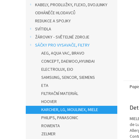
n
KABELY, PRODLUŽKY, FLEXO, DVOJLINKY
e
ODHÁNĚČE HLODAVCŮ
l
REDUKCE A SPOJKY
SVÍTIDLA
ŽÁROVKY - SVĚTELNÉ ZDROJE
SÁČKY PRO VYSAVAČE, FILTRY
AEG, AQUA VAC, BRAVO
CONCEPT, DAEWOO,HYUNDAI
ELECTROLUX, EIO
SAMSUNG, SENCOR, SIEMENS
ETA
Popi
FILTRAČNÍ MATERIÁL
HOOVER
Det
KARCHER, LG, MOULINEX, MIELE
PHILIPS, PANASONIC
MIELE
de Lu
ROWENTA
Aller
ZELMER
Contr