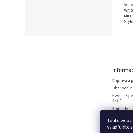
Venez
White
MIELE
Styl
Z
á
p
a
t
Informac
í
Doprava a p
Obchodní 
Podmínky o
údajů
Kontakty
Tento web p
vyjadřujete s