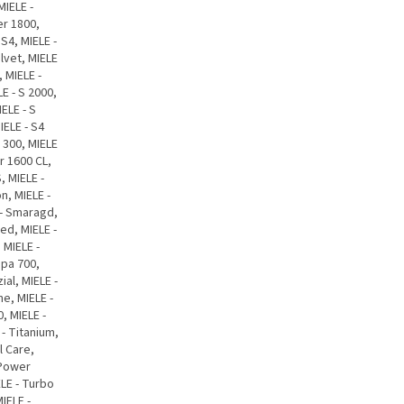
MIELE -
er 1800,
S4, MIELE -
lvet, MIELE
 MIELE -
LE - S 2000,
IELE - S
IELE - S4
S 300, MIELE
r 1600 CL,
, MIELE -
n, MIELE -
E - Smaragd,
ed, MIELE -
 MIELE -
epa 700,
ial, MIELE -
ne, MIELE -
, MIELE -
 - Titanium,
l Care,
 Power
LE - Turbo
IELE -