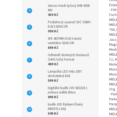
Exqui
Sencor mixér tyčový SHB 4358
- Fil
WH
Fuchs
439 Kč
MIELE
Podlahový vysavač SVC 52WH-
MIELE
EUE3 SENCOR
700, 
999 Kč
MIELE
SFE 4037WH-EUE3 stolní
Jazz,
ventilátor SENCOR
Magic
699 Kč
Medic
MIELE
Odháněč drobných hlodavců
C1, M
OdH1 tichý Format
409 Kč
Meteo
Mondi
Lampička LED Vela 1007
Mondi
stmívatelná bílá
MIELE
599 Kč
MIELE
Digitální budík JVD SB3210.1
Org. 
imitace světlé dřevo
- Par
890 Kč
Parke
Parqu
budík JVD Rádiem řízený
MIELE
RB9370.1 bílý
549 Kč
MIEL