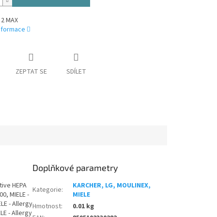
 2 MAX
informace
ZEPTAT SE
SDÍLET
Doplňkové parametry
ctive HEPA
KARCHER, LG, MOULINEX,
Kategorie
:
00, MIELE -
MIELE
LE - Allergy
Hmotnost
:
0.01 kg
LE - Allergy