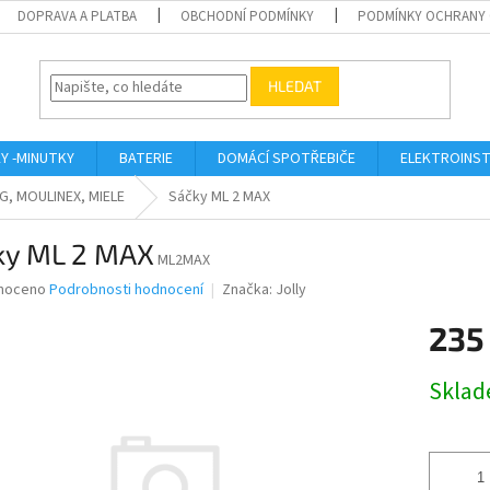
DOPRAVA A PLATBA
OBCHODNÍ PODMÍNKY
PODMÍNKY OCHRANY 
HLEDAT
KY -MINUTKY
BATERIE
DOMÁCÍ SPOTŘEBIČE
ELEKTROINST
G, MOULINEX, MIELE
Sáčky ML 2 MAX
ky ML 2 MAX
ML2MAX
né
noceno
Podrobnosti hodnocení
Značka:
Jolly
ní
235
u
Měrná
Skla
cena:
ek.