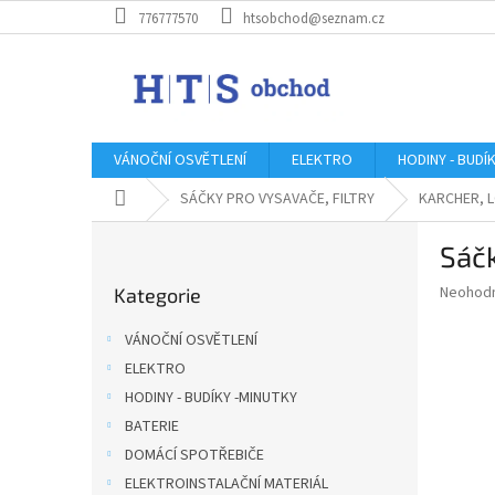
Přejít
776777570
htsobchod@seznam.cz
na
obsah
VÁNOČNÍ OSVĚTLENÍ
ELEKTRO
HODINY - BUDÍ
Domů
SÁČKY PRO VYSAVAČE, FILTRY
KARCHER, L
P
Sáč
o
Přeskočit
s
Průměr
Neohod
Kategorie
kategorie
t
hodnoce
r
produkt
VÁNOČNÍ OSVĚTLENÍ
a
je
ELEKTRO
0,0
n
z
HODINY - BUDÍKY -MINUTKY
n
5
í
BATERIE
hvězdič
p
DOMÁCÍ SPOTŘEBIČE
a
ELEKTROINSTALAČNÍ MATERIÁL