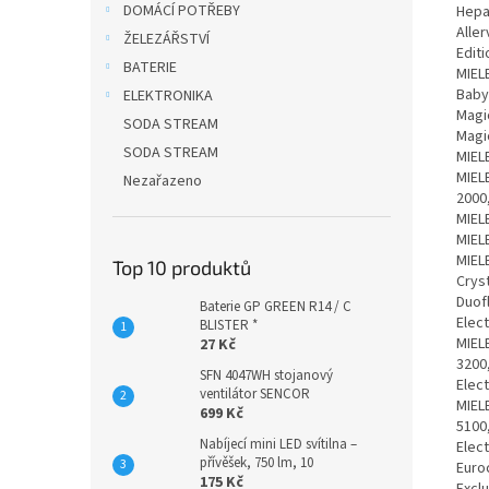
DOMÁCÍ POTŘEBY
Hepa,
Aller
ŽELEZÁŘSTVÍ
Editi
BATERIE
MIELE
BabyC
ELEKTRONIKA
Magic
SODA STREAM
Magic
SODA STREAM
MIELE
MIELE
Nezařazeno
2000,
MIELE
MIELE
MIEL
Top 10 produktů
Cryst
Duofl
Baterie GP GREEN R14 / C
Elect
BLISTER *
MIELE
27 Kč
3200,
SFN 4047WH stojanový
Elect
ventilátor SENCOR
MIELE
699 Kč
5100,
Nabíjecí mini LED svítilna –
Elect
přívěšek, 750 lm, 10
Euroc
175 Kč
Exclu