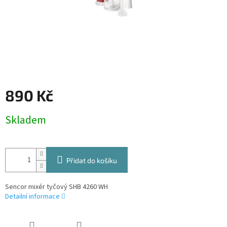
890 Kč
Měrná
Skladem
cena:
Přidat do košíku
Sencor mixér tyčový SHB 4260 WH
Detailní informace