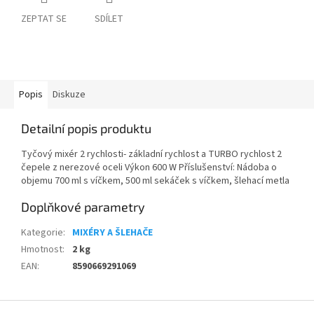
ZEPTAT SE
SDÍLET
Popis
Diskuze
Detailní popis produktu
Tyčový mixér 2 rychlosti- základní rychlost a TURBO rychlost 2
čepele z nerezové oceli Výkon 600 W Příslušenství: Nádoba o
objemu 700 ml s víčkem, 500 ml sekáček s víčkem, šlehací metla
Doplňkové parametry
Kategorie
:
MIXÉRY A ŠLEHAČE
Hmotnost
:
2 kg
EAN
:
8590669291069
Z