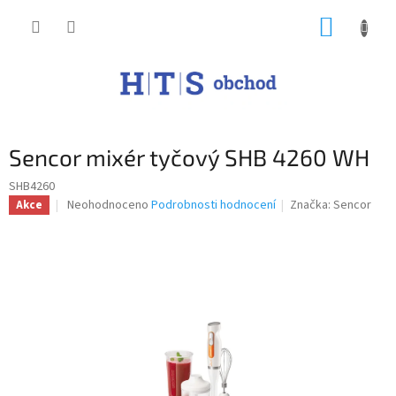
Přejít
NÁKUP
na
obsah
KOŠÍK
Sencor mixér tyčový SHB 4260 WH
SHB4260
Průměrné
Neohodnoceno
Podrobnosti hodnocení
Značka:
Sencor
Akce
hodnocení
produktu
je
0,0
z
5
hvězdiček.