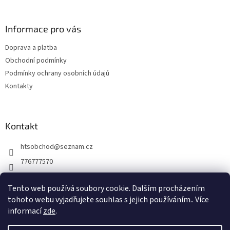
á
p
a
Informace pro vás
t
Doprava a platba
í
Obchodní podmínky
Podmínky ochrany osobních údajů
Kontakty
Kontakt
htsobchod
@
seznam.cz
776777570
776777570
Tento web používá soubory cookie. Dalším procházením
https://www.facebook.com/Elektro-Vr%C5%A1ovick%C3%A1-229
tohoto webu vyjadřujete souhlas s jejich používáním.. Více
214624677338
informací
zde
.