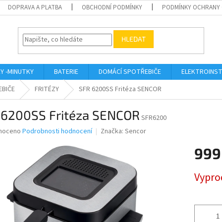
DOPRAVA A PLATBA
OBCHODNÍ PODMÍNKY
PODMÍNKY OCHRANY 
HLEDAT
KY -MINUTKY
BATERIE
DOMÁCÍ SPOTŘEBIČE
ELEKTROINST
EBIČE
FRITÉZY
SFR 6200SS Fritéza SENCOR
 6200SS Fritéza SENCOR
SFR6200
né
noceno
Podrobnosti hodnocení
Značka:
Sencor
ní
999
u
Měrná
Vypro
cena:
ek.