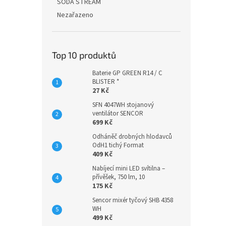
SODA STREAM
Nezařazeno
Top 10 produktů
Baterie GP GREEN R14 / C
BLISTER *
27 Kč
SFN 4047WH stojanový
ventilátor SENCOR
699 Kč
Odháněč drobných hlodavců
OdH1 tichý Format
409 Kč
Nabíjecí mini LED svítilna –
přívěšek, 750 lm, 10
175 Kč
Sencor mixér tyčový SHB 4358
WH
499 Kč