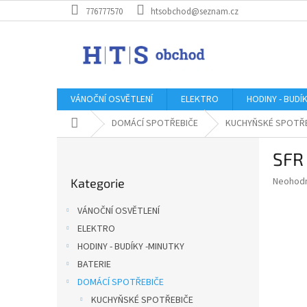
Přejít
776777570
htsobchod@seznam.cz
na
obsah
VÁNOČNÍ OSVĚTLENÍ
ELEKTRO
HODINY - BUDÍ
Domů
DOMÁCÍ SPOTŘEBIČE
KUCHYŇSKÉ SPOTŘ
P
SFR
o
Přeskočit
s
Průměr
Neohod
Kategorie
kategorie
t
hodnoce
r
produkt
VÁNOČNÍ OSVĚTLENÍ
a
je
ELEKTRO
0,0
n
z
HODINY - BUDÍKY -MINUTKY
n
5
í
BATERIE
hvězdič
p
DOMÁCÍ SPOTŘEBIČE
a
KUCHYŇSKÉ SPOTŘEBIČE