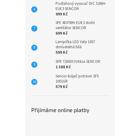
Podlahový vysavač SVC 52WH-
EUE3 SENCOR
999 Kč
SFE 4037WH-EUE3 stolní
ventilátor SENCOR
699 Kč
Lampička LED Vela 1007
stmívatelná bílá
599 Kč
SFR 7200SS Fritéza SENCOR
1 388 Kč
Sencor kráječ potravin SFS
1001GR
579 Kč
Přijímáme online platby