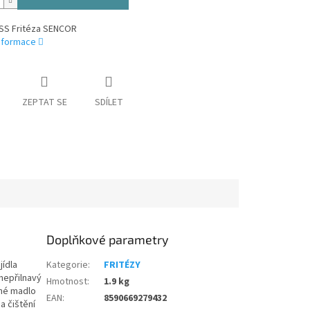
SS Fritéza SENCOR
informace
ZEPTAT SE
SDÍLET
Doplňkové parametry
jídla
Kategorie
:
FRITÉZY
nepřilnavý
Hmotnost
:
1.9 kg
ané madlo
EAN
:
8590669279432
a čištění