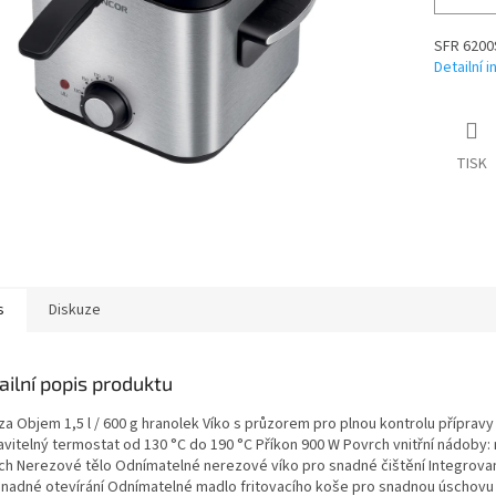
SFR 6200
Detailní 
TISK
s
Diskuze
ailní popis produktu
za Objem 1,5 l / 600 g hranolek Víko s průzorem pro plnou kontrolu přípravy 
avitelný termostat od 130 °C do 190 °C Příkon 900 W Povrch vnitřní nádoby: 
ch Nerezové tělo Odnímatelné nerezové víko pro snadné čištění Integrov
snadné otevírání Odnímatelné madlo fritovacího koše pro snadnou úschovu 