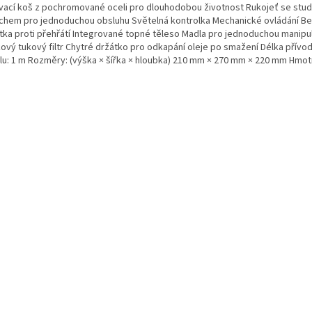
ovací koš z pochromované oceli pro dlouhodobou životnost Rukojeť se stu
chem pro jednoduchou obsluhu Světelná kontrolka Mechanické ovládání B
stka proti přehřátí Integrované topné těleso Madla pro jednoduchou manipu
kový tukový filtr Chytré držátko pro odkapání oleje po smažení Délka přívo
lu: 1 m Rozměry: (výška × šířka × hloubka) 210 mm × 270 mm × 220 mm Hmot