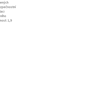
dených
ezpečnostní
laci
dního
nost: 1,9