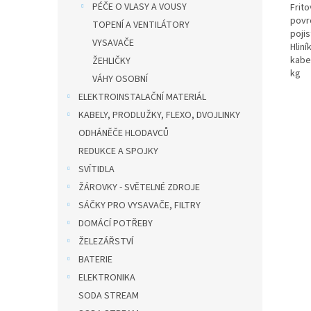
PÉČE O VLASY A VOUSY
Frit
povr
TOPENÍ A VENTILÁTORY
poji
VYSAVAČE
Hliní
kabe
ŽEHLIČKY
kg
VÁHY OSOBNÍ
ELEKTROINSTALAČNÍ MATERIÁL
KABELY, PRODLUŽKY, FLEXO, DVOJLINKY
ODHÁNĚČE HLODAVCŮ
REDUKCE A SPOJKY
SVÍTIDLA
ŽÁROVKY - SVĚTELNÉ ZDROJE
SÁČKY PRO VYSAVAČE, FILTRY
DOMÁCÍ POTŘEBY
ŽELEZÁŘSTVÍ
BATERIE
ELEKTRONIKA
SODA STREAM