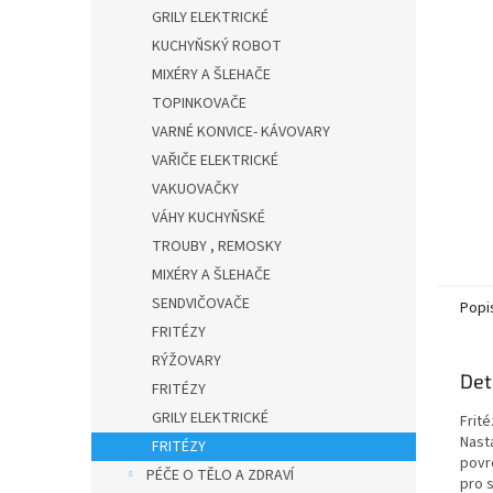
n
GRILY ELEKTRICKÉ
e
KUCHYŇSKÝ ROBOT
l
MIXÉRY A ŠLEHAČE
TOPINKOVAČE
VARNÉ KONVICE- KÁVOVARY
VAŘIČE ELEKTRICKÉ
VAKUOVAČKY
VÁHY KUCHYŇSKÉ
TROUBY , REMOSKY
MIXÉRY A ŠLEHAČE
SENDVIČOVAČE
Popi
FRITÉZY
RÝŽOVARY
Det
FRITÉZY
GRILY ELEKTRICKÉ
Frité
Nast
FRITÉZY
povr
PÉČE O TĚLO A ZDRAVÍ
pro 