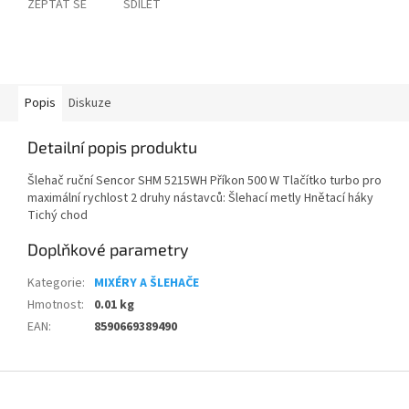
ZEPTAT SE
SDÍLET
Popis
Diskuze
Detailní popis produktu
Šlehač ruční Sencor SHM 5215WH Příkon 500 W Tlačítko turbo pro
maximální rychlost 2 druhy nástavců: Šlehací metly Hnětací háky
Tichý chod
Doplňkové parametry
Kategorie
:
MIXÉRY A ŠLEHAČE
Hmotnost
:
0.01 kg
EAN
:
8590669389490
Z
á