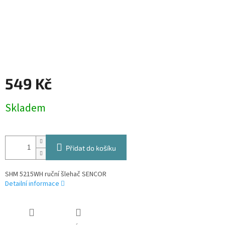
549 Kč
Měrná
Skladem
cena:
Přidat do košíku
SHM 5215WH ruční šlehač SENCOR
Detailní informace