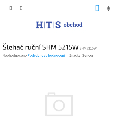
Přejít
NÁKUP
na
obsah
KOŠÍK
Šlehač ruční SHM 5215W
SHM5215W
Průměrné
Neohodnoceno
Podrobnosti hodnocení
Značka:
Sencor
hodnocení
produktu
je
0,0
z
5
hvězdiček.