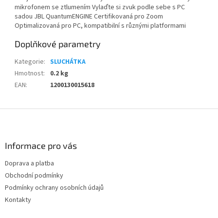
mikrofonem se ztlumením Vylaďte si zvuk podle sebe s PC
sadou JBL QuantumENGINE Certifikovaná pro Zoom
Optimalizovaná pro PC, kompatibilní s různými platformami
Doplňkové parametry
Kategorie
:
SLUCHÁTKA
Hmotnost
:
0.2 kg
EAN
:
1200130015618
Z
á
p
a
Informace pro vás
t
Doprava a platba
í
Obchodní podmínky
Podmínky ochrany osobních údajů
Kontakty