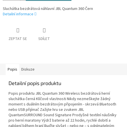
Sluchátka bezdrátová náhlavní JBL Quantum 360 Čern
Detailní informace
ZEPTAT SE
SDÍLET
Popis
Diskuze
Detailní popis produktu
Popis produktu JBL Quantum 360 Wireless bezdrátová herní
sluchátka černá Klíčové vlastnosti Nikdy nezmeškejte žádný
moment s duálním bezdrátovým připojením - skrzevá Bluetooth
nebo USB přijímač Zažijte hru se zvukem JBL
QuantumSURROUND Sound Signature Prodyšné textilní náušníky
pro herní maratony Výdrž baterie až 22 hodin, rychlé dobití a
nabíjení během hraní Buďte slyšet – nebo ne – s odnímatelným