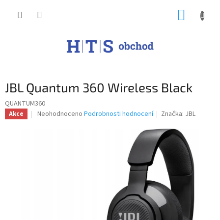
Přejít
NÁKUP
na
obsah
KOŠÍK
JBL Quantum 360 Wireless Black
QUANTUM360
Průměrné
Neohodnoceno
Podrobnosti hodnocení
Značka:
JBL
Akce
hodnocení
produktu
je
0,0
z
5
hvězdiček.