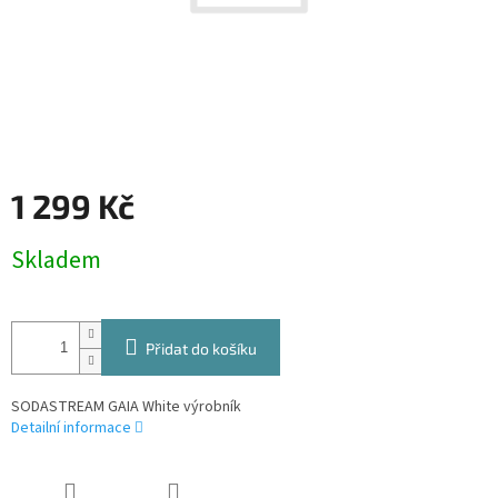
1 299 Kč
Měrná
Skladem
cena:
Přidat do košíku
SODASTREAM GAIA White výrobník
Detailní informace