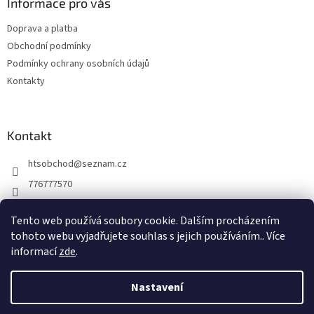
a
Informace pro vás
t
Doprava a platba
í
Obchodní podmínky
Podmínky ochrany osobních údajů
Kontakty
Kontakt
htsobchod
@
seznam.cz
776777570
776777570
Tento web používá soubory cookie. Dalším procházením
https://www.facebook.com/Elektro-Vr%C5%A1ovick%C3%A1-229
tohoto webu vyjadřujete souhlas s jejich používáním.. Více
214624677338
informací
zde
.
Nastavení
Vytvořil Shoptet