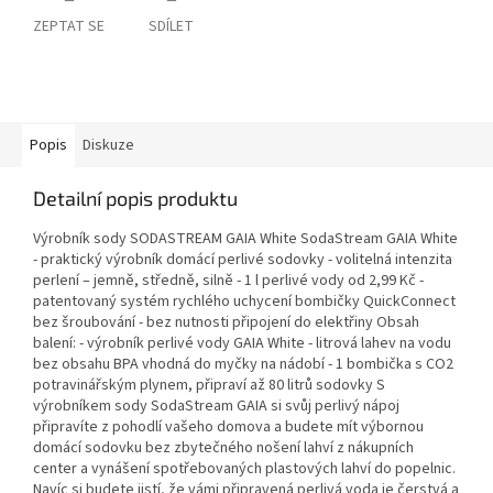
ZEPTAT SE
SDÍLET
Popis
Diskuze
Detailní popis produktu
Výrobník sody SODASTREAM GAIA White SodaStream GAIA White
- praktický výrobník domácí perlivé sodovky - volitelná intenzita
perlení – jemně, středně, silně - 1 l perlivé vody od 2,99 Kč -
patentovaný systém rychlého uchycení bombičky QuickConnect
bez šroubování - bez nutnosti připojení do elektřiny Obsah
balení: - výrobník perlivé vody GAIA White - litrová lahev na vodu
bez obsahu BPA vhodná do myčky na nádobí - 1 bombička s CO2
potravinářským plynem, připraví až 80 litrů sodovky S
výrobníkem sody SodaStream GAIA si svůj perlivý nápoj
připravíte z pohodlí vašeho domova a budete mít výbornou
domácí sodovku bez zbytečného nošení lahví z nákupních
center a vynášení spotřebovaných plastových lahví do popelnic.
Navíc si budete jistí, že vámi připravená perlivá voda je čerstvá a