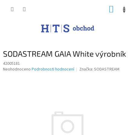
Přejít
NÁKUP
na
obsah
KOŠÍK
SODASTREAM GAIA White výrobník
42005181
Průměrné
Neohodnoceno
Podrobnosti hodnocení
Značka:
SODASTREAM
hodnocení
produktu
je
0,0
z
5
hvězdiček.