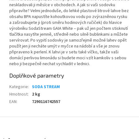
neskladovali ji měsíce v obchodech. A jak si vaši sodovku
připravíte? Velmi jednoduše, do lehké plastové litrové lahve bez
obsahu BPA napustíte kohoutkovou vodu po zvýrazněnou rysku
a zašroubujete ji (proti směru hodinových ručiček) do hlavice
výrobníku SodaStream GAIA White – pak už jen počtem stisknutí
tlačítka nasytíte jemně, středně nebo silně bublinkami a můžete
servírovat. Po vypití sodovky je samozřejmě možné lahev opět
použít jen ji necháte umýt v myčce na nádobí a vše je znovu
připraveno k perlení. K lahvi je v setu také víčko, takže vaši
domácí perlivou limonádu si budete moci vzít kamkoliv s sebou
nebo ji bezpečně nechat vychladit v lednici.
Doplňkové parametry
Kategorie
:
SODA STREAM
Hmotnost
:
2 kg
EAN
:
7290116742557
Z
á
p