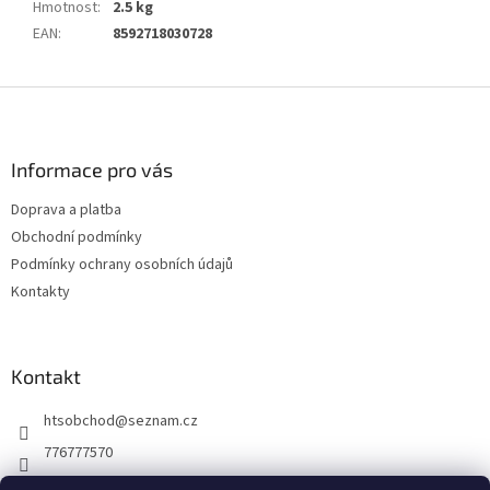
Hmotnost
:
2.5 kg
EAN
:
8592718030728
Z
á
p
a
Informace pro vás
t
Doprava a platba
í
Obchodní podmínky
Podmínky ochrany osobních údajů
Kontakty
Kontakt
htsobchod
@
seznam.cz
776777570
776777570