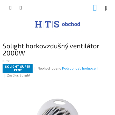
Přejít
NÁKUP
na
obsah
KOŠÍK
Solight horkovzdušný ventilátor
2000W
KP06
SOLIGHT SUPER
Průměrné
Neohodnoceno
Podrobnosti hodnocení
CENY
hodnocení
Značka:
Solight
produktu
je
0,0
z
5
hvězdiček.