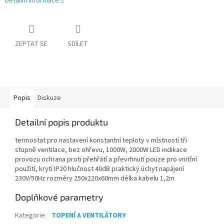
Detailní informace
ZEPTAT SE
SDÍLET
Popis
Diskuze
Detailní popis produktu
termostat pro nastavení konstantní teploty v místnosti tři
stupně ventilace, bez ohřevu, 1000W, 2000W LED indikace
provozu ochrana proti přehřátí a převrhnutí pouze pro vnitřní
použití, krytí IP20 hlučnost 40dB praktický úchyt napájení
230V/50Hz rozměry 250x220x60mm délka kabelu 1,2m
Doplňkové parametry
Kategorie
:
TOPENÍ A VENTILÁTORY