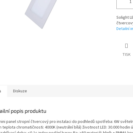
Solight L
čtvercový
Detailní 
TISK
s
Diskuze
ailní popis produktu
mini panel stropní čtvercový pro instalaci do podhledů spotřeba: 6W světeln
 teplota chromatičnosti: 4000K (neutrální bílá) životnost LED: 30.000 hodin ú