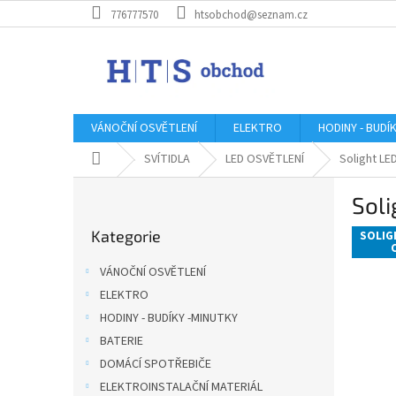
Přejít
776777570
htsobchod@seznam.cz
na
obsah
VÁNOČNÍ OSVĚTLENÍ
ELEKTRO
HODINY - BUDÍ
Domů
SVÍTIDLA
LED OSVĚTLENÍ
Solight LE
P
Soli
o
Přeskočit
s
Kategorie
kategorie
SOLIG
t
r
VÁNOČNÍ OSVĚTLENÍ
a
ELEKTRO
n
HODINY - BUDÍKY -MINUTKY
n
í
BATERIE
p
DOMÁCÍ SPOTŘEBIČE
a
ELEKTROINSTALAČNÍ MATERIÁL