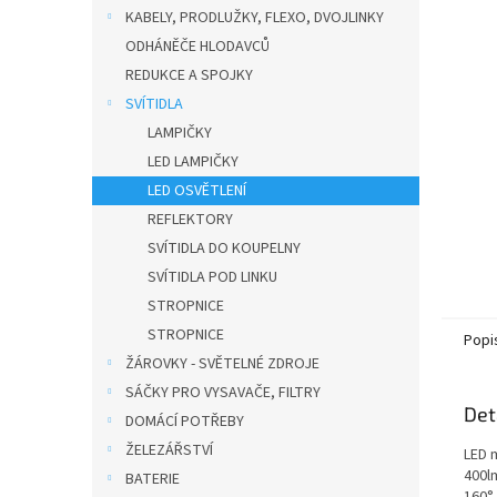
n
KABELY, PRODLUŽKY, FLEXO, DVOJLINKY
e
ODHÁNĚČE HLODAVCŮ
l
REDUKCE A SPOJKY
SVÍTIDLA
LAMPIČKY
LED LAMPIČKY
LED OSVĚTLENÍ
REFLEKTORY
SVÍTIDLA DO KOUPELNY
SVÍTIDLA POD LINKU
STROPNICE
STROPNICE
Popi
ŽÁROVKY - SVĚTELNÉ ZDROJE
SÁČKY PRO VYSAVAČE, FILTRY
Det
DOMÁCÍ POTŘEBY
ŽELEZÁŘSTVÍ
LED 
400lm
BATERIE