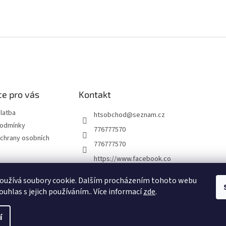
e pro vás
Kontakt
latba
htsobchod
@
seznam.cz
podmínky
776777570
chrany osobních
776777570
https://www.facebook.co
m/Elektro-Vr%C5%A1ovi
ck%C3%A1-22921462467
oužívá soubory cookie. Dalším procházením tohoto webu
7338
ouhlas s jejich používáním.. Více informací
zde
.
í