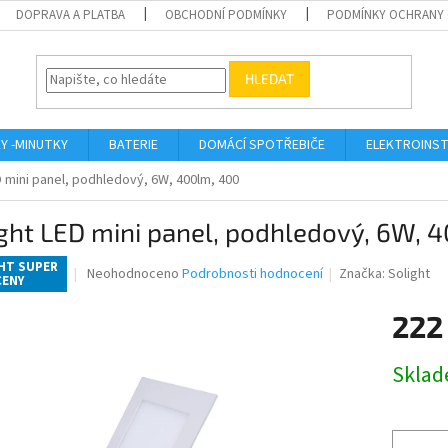
DOPRAVA A PLATBA
OBCHODNÍ PODMÍNKY
PODMÍNKY OCHRANY 
HLEDAT
KY -MINUTKY
BATERIE
DOMÁCÍ SPOTŘEBIČE
ELEKTROINST
D mini panel, podhledový, 6W, 400lm, 400
ght LED mini panel, podhledový, 6W, 
HT SUPER
Průměrné
Neohodnoceno
Podrobnosti hodnocení
Značka:
Solight
CENY
hodnocení
produktu
222
je
0,0
Měrná
z
Skla
cena:
5
hvězdiček.