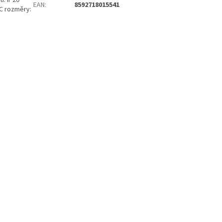
í: IP20
EAN
:
8592718015541
°C rozměry: