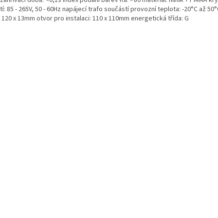
zahřívací doba: <0,1s index podání barev Ra: >80 materiál: hliník + PMMA kryt
í: 85 - 265V, 50 - 60Hz napájecí trafo součástí provozní teplota: -20°C až 50
 120 x 13mm otvor pro instalaci: 110 x 110mm energetická třída: G