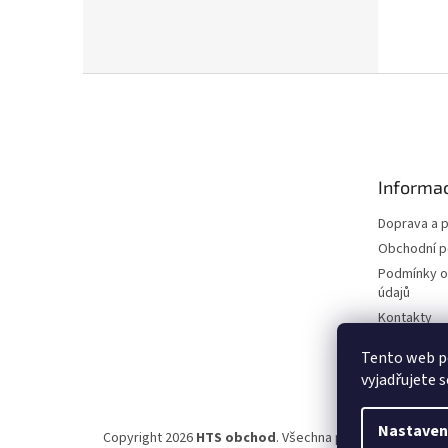
Z
á
p
a
t
Informac
í
Doprava a p
Obchodní 
Podmínky o
údajů
Kontakty
Tento web p
vyjadřujete s
Nastaven
Copyright 2026
HTS obchod
. Všechna práva vyhrazena.