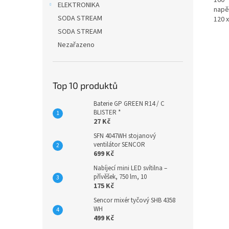
160° 
ELEKTRONIKA
napět
SODA STREAM
120 x
SODA STREAM
Nezařazeno
Top 10 produktů
Baterie GP GREEN R14 / C
BLISTER *
27 Kč
SFN 4047WH stojanový
ventilátor SENCOR
699 Kč
Nabíjecí mini LED svítilna –
přívěšek, 750 lm, 10
175 Kč
Sencor mixér tyčový SHB 4358
WH
499 Kč