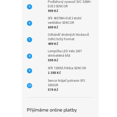
Podlahový vysavač SVC 52WH-
EUE3 SENCOR
999 Kč
SFE 4037WH-EUE3 stolní
ventilátor SENCOR
699 Kč
Odháněč drobných hlodavců
OdH1 tichý Format
409 Kč
Lampička LED Vela 1007
stmívatelná bílá
599 Kč
SFR 7200SS Fritéza SENCOR
1 388 Kč
Sencor kráječ potravin SFS
1001GR
579 Kč
Přijímáme online platby