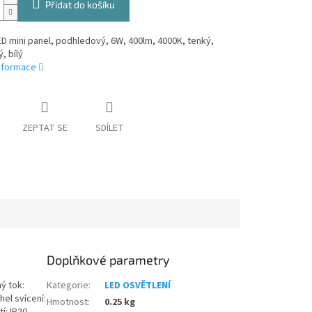
Přidat do košíku
ED mini panel, podhledový, 6W, 400lm, 4000K, tenký,
, bílý
informace
ZEPTAT SE
SDÍLET
Doplňkové parametry
ý tok:
Kategorie
:
LED OSVĚTLENÍ
hel svícení:
Hmotnost
:
0.25 kg