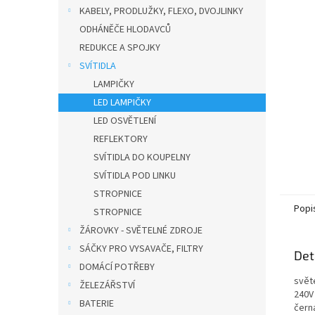
n
KABELY, PRODLUŽKY, FLEXO, DVOJLINKY
e
ODHÁNĚČE HLODAVCŮ
l
REDUKCE A SPOJKY
SVÍTIDLA
LAMPIČKY
LED LAMPIČKY
LED OSVĚTLENÍ
REFLEKTORY
SVÍTIDLA DO KOUPELNY
SVÍTIDLA POD LINKU
STROPNICE
Popi
STROPNICE
ŽÁROVKY - SVĚTELNÉ ZDROJE
SÁČKY PRO VYSAVAČE, FILTRY
Det
DOMÁCÍ POTŘEBY
svět
ŽELEZÁŘSTVÍ
240V 
BATERIE
čern