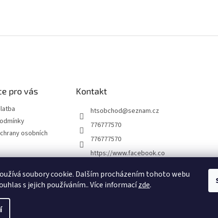
e pro vás
Kontakt
latba
htsobchod
@
seznam.cz
podmínky
776777570
chrany osobních
776777570
https://www.facebook.co
m/Elektro-Vr%C5%A1ovi
ck%C3%A1-22921462467
oužívá soubory cookie. Dalším procházením tohoto webu
7338
ouhlas s jejich používáním.. Více informací
zde
.
í