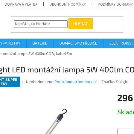
DOPRAVA A PLATBA
OBCHODNÍ PODMÍNKY
PODMÍNKY OCHRANY 
HLEDAT
KY -MINUTKY
BATERIE
DOMÁCÍ SPOTŘEBIČE
ELEKTROINST
 montážní lampa 5W 400lm COB, kabel 5m
ight LED montážní lampa 5W 400lm CO
HT SUPER
Průměrné
Neohodnoceno
Podrobnosti hodnocení
Značka:
Solight
CENY
hodnocení
produktu
296
je
0,0
Měrná
z
Skla
cena:
5
hvězdiček.