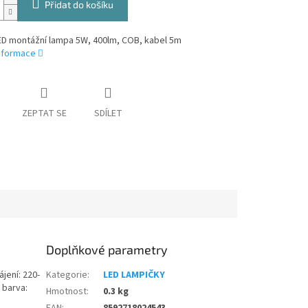
Přidat do košíku
ED montážní lampa 5W, 400lm, COB, kabel 5m
informace
ZEPTAT SE
SDÍLET
Doplňkové parametry
jení: 220-
Kategorie
:
LED LAMPIČKY
 barva:
Hmotnost
:
0.3 kg
EAN
:
8592718024543