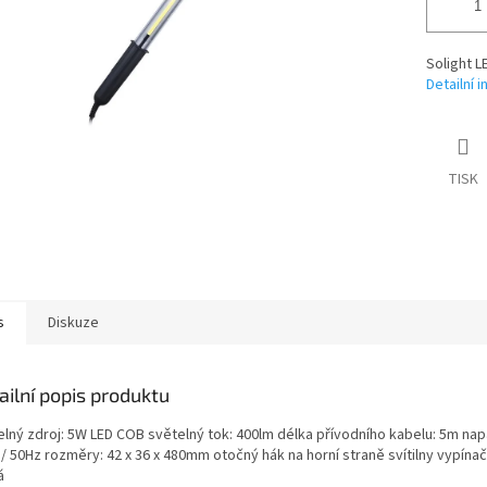
Solight L
Detailní 
TISK
s
Diskuze
ailní popis produktu
elný zdroj: 5W LED COB světelný tok: 400lm délka přívodního kabelu: 5m napá
/ 50Hz rozměry: 42 x 36 x 480mm otočný hák na horní straně svítilny vypínač
á