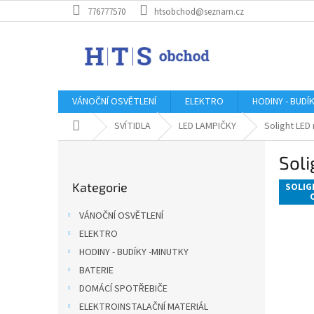
Přejít
776777570
htsobchod@seznam.cz
na
obsah
VÁNOČNÍ OSVĚTLENÍ
ELEKTRO
HODINY - BUDÍ
Domů
SVÍTIDLA
LED LAMPIČKY
Solight LED
P
Sol
o
Přeskočit
s
Kategorie
kategorie
SOLIG
t
r
VÁNOČNÍ OSVĚTLENÍ
a
ELEKTRO
n
HODINY - BUDÍKY -MINUTKY
n
í
BATERIE
p
DOMÁCÍ SPOTŘEBIČE
a
ELEKTROINSTALAČNÍ MATERIÁL