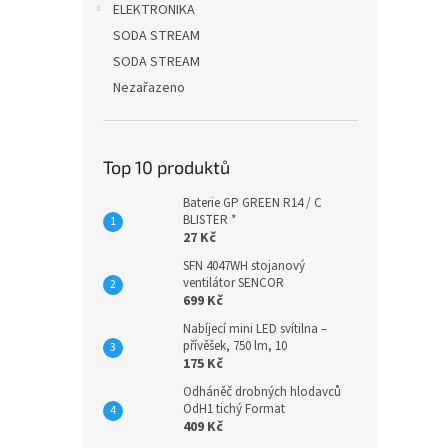
ELEKTRONIKA
SODA STREAM
SODA STREAM
Nezařazeno
Top 10 produktů
Baterie GP GREEN R14 / C
BLISTER *
27 Kč
SFN 4047WH stojanový
ventilátor SENCOR
699 Kč
Nabíjecí mini LED svítilna –
přívěšek, 750 lm, 10
175 Kč
Odháněč drobných hlodavců
OdH1 tichý Format
409 Kč