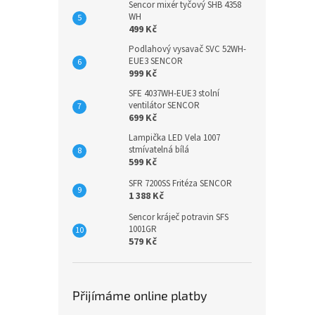
Sencor mixér tyčový SHB 4358
WH
499 Kč
Podlahový vysavač SVC 52WH-
EUE3 SENCOR
999 Kč
SFE 4037WH-EUE3 stolní
ventilátor SENCOR
699 Kč
Lampička LED Vela 1007
stmívatelná bílá
599 Kč
SFR 7200SS Fritéza SENCOR
1 388 Kč
Sencor kráječ potravin SFS
1001GR
579 Kč
Přijímáme online platby