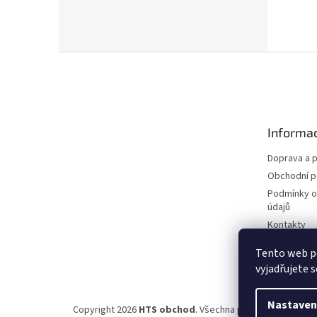
Z
á
p
a
t
Informac
í
Doprava a p
Obchodní 
Podmínky o
údajů
Kontakty
Tento web p
vyjadřujete s
Nastaven
Copyright 2026
HTS obchod
. Všechna práva vyhrazena.