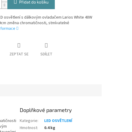
Přidat do košíku
ED osvětlení s dálkovým ovladačem Larios White 48W
9cm změna chromatičnosti, stmívatelné
informace
ZEPTAT SE
SDÍLET
Doplňkové parametry
atičnosti
Kategorie
:
LED OSVĚTLENÍ
ovým
Hmotnost
:
0.4 kg