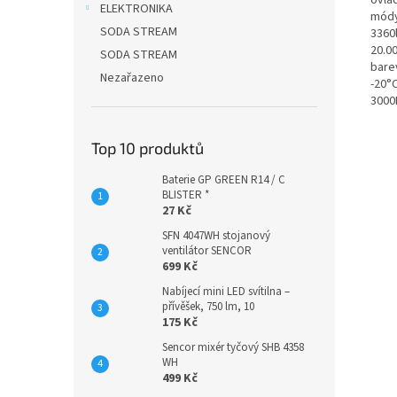
ovla
ELEKTRONIKA
módy 
SODA STREAM
3360
20.00
SODA STREAM
barev
Nezařazeno
-20°
3000
Top 10 produktů
Baterie GP GREEN R14 / C
BLISTER *
27 Kč
SFN 4047WH stojanový
ventilátor SENCOR
699 Kč
Nabíjecí mini LED svítilna –
přívěšek, 750 lm, 10
175 Kč
Sencor mixér tyčový SHB 4358
WH
499 Kč