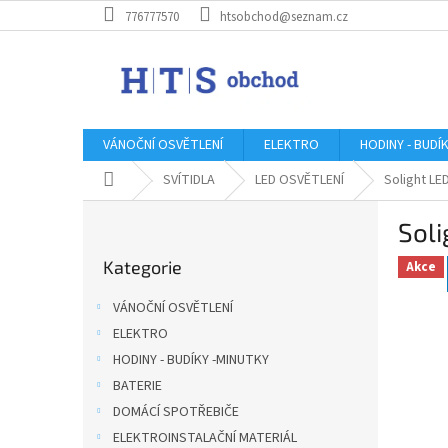
Přejít
776777570
htsobchod@seznam.cz
na
obsah
VÁNOČNÍ OSVĚTLENÍ
ELEKTRO
HODINY - BUDÍ
Domů
SVÍTIDLA
LED OSVĚTLENÍ
Solight LE
P
Sol
o
Přeskočit
s
Kategorie
kategorie
Akce
t
r
VÁNOČNÍ OSVĚTLENÍ
a
ELEKTRO
n
HODINY - BUDÍKY -MINUTKY
n
í
BATERIE
p
DOMÁCÍ SPOTŘEBIČE
a
ELEKTROINSTALAČNÍ MATERIÁL