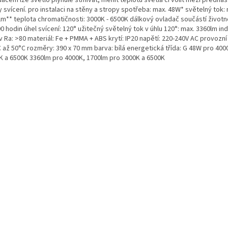
dačem lze světlo plynule stmívat, měnit teplotu světla či volit mezi předna
svícení. pro instalaci na stěny a stropy spotřeba: max. 48W* světelný tok:
lm** teplota chromatičnosti: 3000K - 6500K dálkový ovladač součástí životn
0 hodin úhel svícení: 120° užitečný světelný tok v úhlu 120°: max. 3360lm in
 Ra: >80 materiál: Fe + PMMA + ABS krytí: IP20 napětí: 220-240V AC provozní
C až 50°C rozměry: 390 x 70 mm barva: bílá energetická třída: G 48W pro 40
K a 6500K 3360lm pro 4000K, 1700lm pro 3000K a 6500K