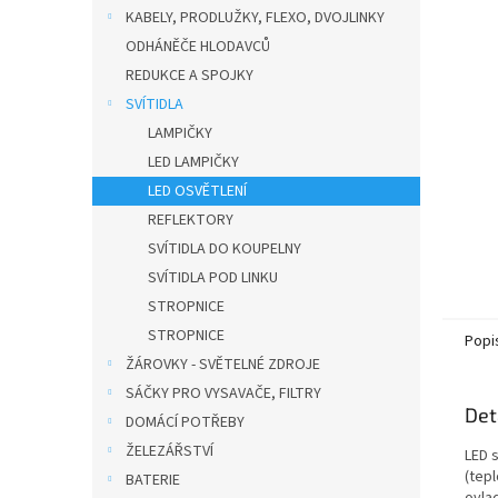
n
KABELY, PRODLUŽKY, FLEXO, DVOJLINKY
e
ODHÁNĚČE HLODAVCŮ
l
REDUKCE A SPOJKY
SVÍTIDLA
LAMPIČKY
LED LAMPIČKY
LED OSVĚTLENÍ
REFLEKTORY
SVÍTIDLA DO KOUPELNY
SVÍTIDLA POD LINKU
STROPNICE
STROPNICE
Popi
ŽÁROVKY - SVĚTELNÉ ZDROJE
SÁČKY PRO VYSAVAČE, FILTRY
Det
DOMÁCÍ POTŘEBY
ŽELEZÁŘSTVÍ
LED 
(tep
BATERIE