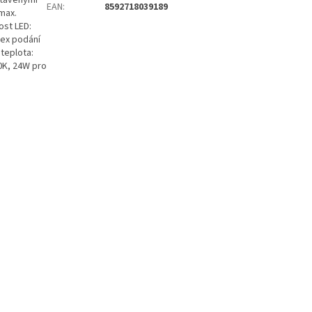
stavenými
EAN
:
8592718039189
 max.
ost LED:
dex podání
 teplota:
00K, 24W pro