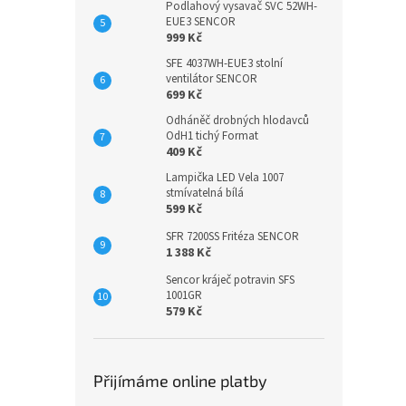
Podlahový vysavač SVC 52WH-
EUE3 SENCOR
999 Kč
SFE 4037WH-EUE3 stolní
ventilátor SENCOR
699 Kč
Odháněč drobných hlodavců
OdH1 tichý Format
409 Kč
Lampička LED Vela 1007
stmívatelná bílá
599 Kč
SFR 7200SS Fritéza SENCOR
1 388 Kč
Sencor kráječ potravin SFS
1001GR
579 Kč
Přijímáme online platby