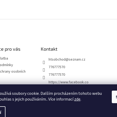
e pro vás
Kontakt
latba
htsobchod
@
seznam.cz
podmínky
776777570
chrany osobních
776777570
https://www.facebook.co
m/Elektro-Vr%C5%A1ovi
ck%C3%A1-22921462467
oužívá soubory cookie. Dalším procházením tohoto webu
7338
ouhlas s jejich používáním.. Více informací
zde
.
í