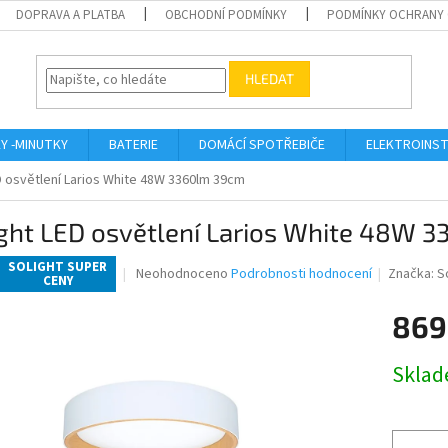
DOPRAVA A PLATBA
OBCHODNÍ PODMÍNKY
PODMÍNKY OCHRANY 
HLEDAT
KY -MINUTKY
BATERIE
DOMÁCÍ SPOTŘEBIČE
ELEKTROINST
D osvětlení Larios White 48W 3360lm 39cm
ight LED osvětlení Larios White 48W 
SOLIGHT SUPER
Průměrné
Neohodnoceno
Podrobnosti hodnocení
Značka:
S
CENY
hodnocení
produktu
869
je
0,0
Měrná
z
Skla
cena:
5
hvězdiček.