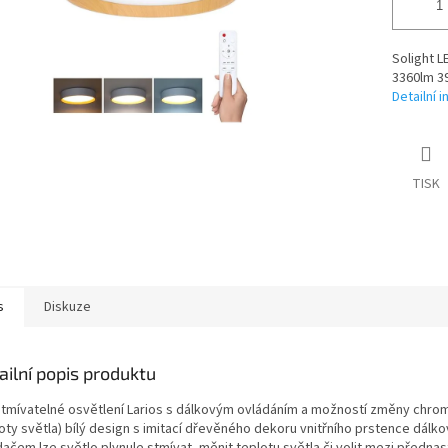
Solight L
3360lm 3
Detailní 
TISK
s
Diskuze
ailní popis produktu
stmívatelné osvětlení Larios s dálkovým ovládáním a možností změny chrom
loty světla) bílý design s imitací dřevěného dekoru vnitřního prstence dálk