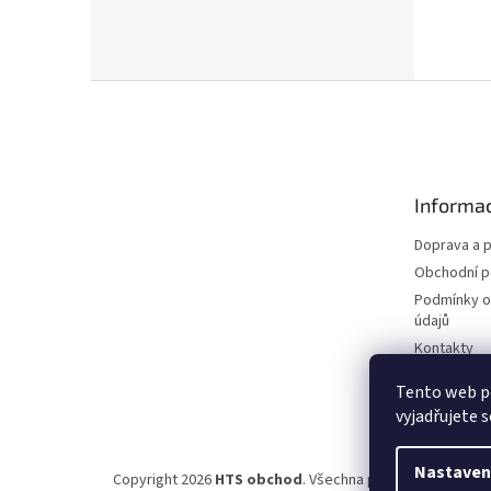
Z
á
p
a
t
Informac
í
Doprava a p
Obchodní 
Podmínky o
údajů
Kontakty
Tento web p
vyjadřujete s
Nastaven
Copyright 2026
HTS obchod
. Všechna práva vyhrazena.