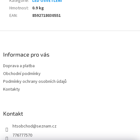
Kategorie
:
LED OSVĚTLENÍ
Hmotnost
:
0.9 kg
EAN
:
8592718030551
Z
á
p
a
Informace pro vás
t
Doprava a platba
í
Obchodní podmínky
Podmínky ochrany osobních údajů
Kontakty
Kontakt
htsobchod
@
seznam.cz
776777570