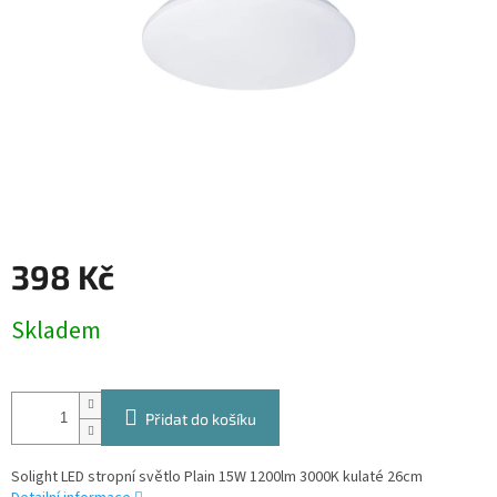
398 Kč
Měrná
Skladem
cena:
Přidat do košíku
Solight LED stropní světlo Plain 15W 1200lm 3000K kulaté 26cm