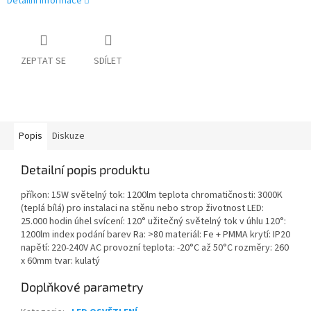
Detailní informace
ZEPTAT SE
SDÍLET
Popis
Diskuze
Detailní popis produktu
příkon: 15W světelný tok: 1200lm teplota chromatičnosti: 3000K
(teplá bílá) pro instalaci na stěnu nebo strop životnost LED:
25.000 hodin úhel svícení: 120° užitečný světelný tok v úhlu 120°:
1200lm index podání barev Ra: >80 materiál: Fe + PMMA krytí: IP20
napětí: 220-240V AC provozní teplota: -20°C až 50°C rozměry: 260
x 60mm tvar: kulatý
Doplňkové parametry