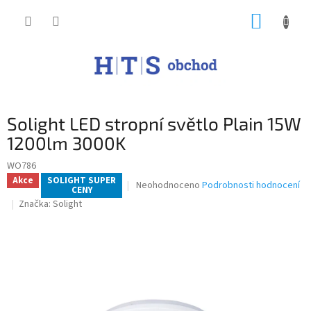
Přejít
NÁKUP
na
obsah
KOŠÍK
Solight LED stropní světlo Plain 15W
1200lm 3000K
WO786
Akce
SOLIGHT SUPER
Průměrné
Neohodnoceno
Podrobnosti hodnocení
CENY
hodnocení
Značka:
Solight
produktu
je
0,0
z
5
hvězdiček.