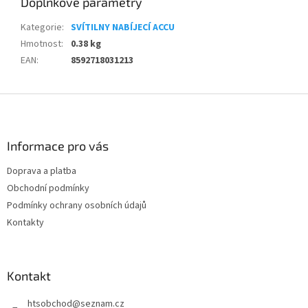
Doplňkové parametry
Kategorie
:
SVÍTILNY NABÍJECÍ ACCU
Hmotnost
:
0.38 kg
EAN
:
8592718031213
Z
á
p
a
Informace pro vás
t
Doprava a platba
í
Obchodní podmínky
Podmínky ochrany osobních údajů
Kontakty
Kontakt
htsobchod
@
seznam.cz