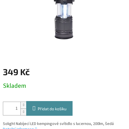
349 Kč
Měrná
Skladem
cena:
Přidat do košíku
Solight Nabíjecí LED kempingové svítidlo s lucernou, 200lm, šedá