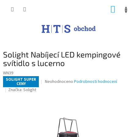
Přejít
NÁKUP
na
obsah
KOŠÍK
Solight Nabíjecí LED kempingové
svítidlo s lucerno
WN39
SOLIGHT SUPER
Průměrné
Neohodnoceno
Podrobnosti hodnocení
CENY
hodnocení
Značka:
Solight
produktu
je
0,0
z
5
hvězdiček.