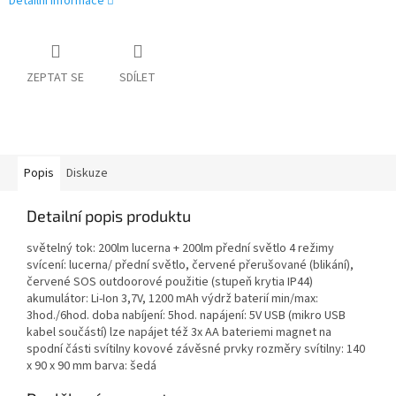
Detailní informace
ZEPTAT SE
SDÍLET
Popis
Diskuze
Detailní popis produktu
světelný tok: 200lm lucerna + 200lm přední světlo 4 režimy
svícení: lucerna/ přední světlo, červené přerušované (blikání),
červené SOS outdoorové použitie (stupeň krytia IP44)
akumulátor: Li-Ion 3,7V, 1200 mAh výdrž baterií min/max:
3hod./6hod. doba nabíjení: 5hod. napájení: 5V USB (mikro USB
kabel součástí) lze napájet též 3x AA bateriemi magnet na
spodní části svítilny kovové závěsné prvky rozměry svítilny: 140
x 90 x 90 mm barva: šedá