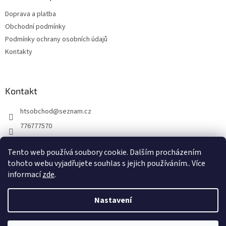
t
Doprava a platba
í
Obchodní podmínky
Podmínky ochrany osobních údajů
Kontakty
Kontakt
htsobchod
@
seznam.cz
776777570
776777570
Tento web používá soubory cookie. Dalším procházením
https://www.facebook.com/Elektro-Vr%C5%A1ovick%C3%A1-229
tohoto webu vyjadřujete souhlas s jejich používáním.. Více
214624677338
informací
zde
.
Nastavení
Vytvořil Shoptet