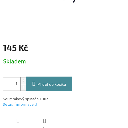
145 Kč
Měrná
Skladem
cena:
Přidat do košíku
Soumrakový spínač ST302
Detailní informace