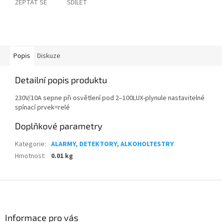
ZEPTAT SE
SDÍLET
Popis
Diskuze
Detailní popis produktu
230V/10A sepne při osvětlení pod 2–100LUX-plynule nastavitelné
spínací prvek=relé
Doplňkové parametry
Kategorie
:
ALARMY, DETEKTORY, ALKOHOLTESTRY
Hmotnost
:
0.01 kg
Z
á
p
a
Informace pro vás