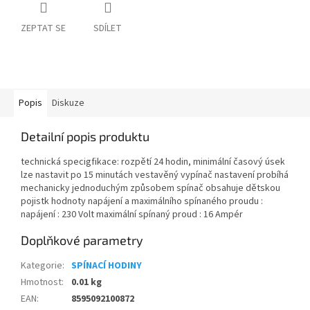
ZEPTAT SE
SDÍLET
Popis
Diskuze
Detailní popis produktu
technická specigfikace: rozpětí 24 hodin, minimální časový úsek
lze nastavit po 15 minutách vestavěný vypínač nastavení probíhá
mechanicky jednoduchým způsobem spínač obsahuje dětskou
pojistk hodnoty napájení a maximálního spínaného proudu :
napájení : 230 Volt maximální spínaný proud : 16 Ampér
Doplňkové parametry
Kategorie
:
SPÍNACÍ HODINY
Hmotnost
:
0.01 kg
EAN
:
8595092100872