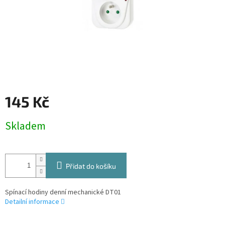
145 Kč
Měrná
Skladem
cena:
Přidat do košíku
Spínací hodiny denní mechanické DT01
Detailní informace