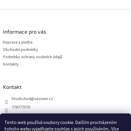
Z
á
p
a
Informace pro vás
t
Doprava a platba
í
Obchodní podmínky
Podmínky ochrany osobních údajů
Kontakty
Kontakt
htsobchod
@
seznam.cz
776777570
776777570
Tento web používá soubory cookie. Dalším procházením
https://www.facebook.com/Elektro-Vr%C5%A1ovick%C3%A1-229
tohoto webu vyjadřujete souhlas s jejich používáním.. Více
214624677338