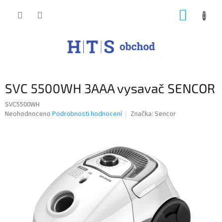
Přejít
NÁKUP
na
obsah
KOŠÍK
SVC 5500WH 3AAA vysavač SENCOR
SVC5500WH
Průměrné
Neohodnoceno
Podrobnosti hodnocení
Značka:
Sencor
hodnocení
produktu
je
0,0
z
5
hvězdiček.