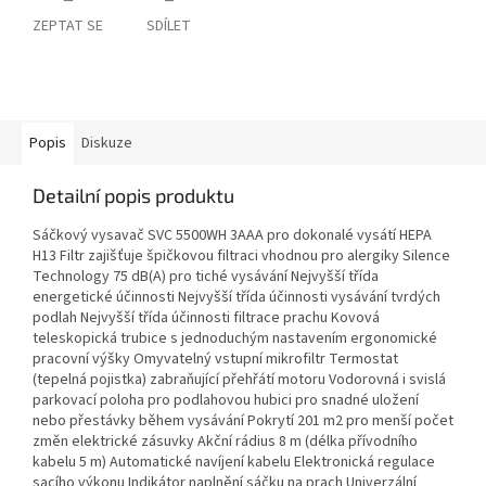
ZEPTAT SE
SDÍLET
Popis
Diskuze
Detailní popis produktu
Sáčkový vysavač SVC 5500WH 3AAA pro dokonalé vysátí HEPA
H13 Filtr zajišťuje špičkovou filtraci vhodnou pro alergiky Silence
Technology 75 dB(A) pro tiché vysávání Nejvyšší třída
energetické účinnosti Nejvyšší třída účinnosti vysávání tvrdých
podlah Nejvyšší třída účinnosti filtrace prachu Kovová
teleskopická trubice s jednoduchým nastavením ergonomické
pracovní výšky Omyvatelný vstupní mikrofiltr Termostat
(tepelná pojistka) zabraňující přehřátí motoru Vodorovná i svislá
parkovací poloha pro podlahovou hubici pro snadné uložení
nebo přestávky během vysávání Pokrytí 201 m2 pro menší počet
změn elektrické zásuvky Akční rádius 8 m (délka přívodního
kabelu 5 m) Automatické navíjení kabelu Elektronická regulace
sacího výkonu Indikátor naplnění sáčku na prach Univerzální