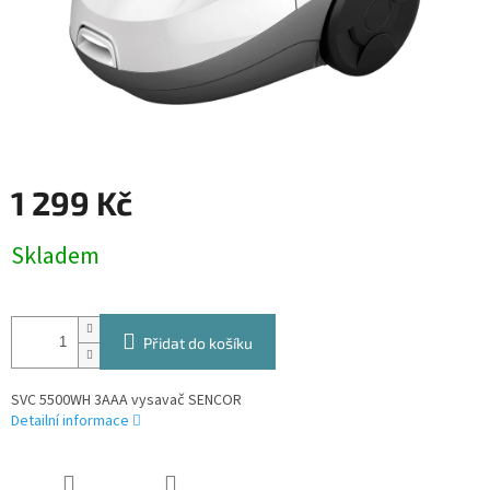
1 299 Kč
Měrná
Skladem
cena:
Přidat do košíku
SVC 5500WH 3AAA vysavač SENCOR
Detailní informace