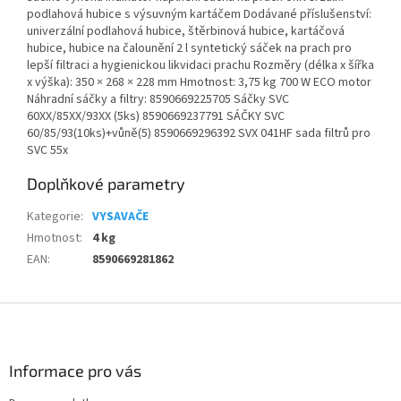
podlahová hubice s výsuvným kartáčem Dodávané příslušenství:
univerzální podlahová hubice, štěrbinová hubice, kartáčová
hubice, hubice na čalounění 2 l syntetický sáček na prach pro
lepší filtraci a hygienickou likvidaci prachu Rozměry (délka x šířka
x výška): 350 × 268 × 228 mm Hmotnost: 3,75 kg 700 W ECO motor
Náhradní sáčky a filtry: 8590669225705 Sáčky SVC
60XX/85XX/93XX (5ks) 8590669237791 SÁČKY SVC
60/85/93(10ks)+vůně(5) 8590669296392 SVX 041HF sada filtrů pro
SVC 55x
Doplňkové parametry
Kategorie
:
VYSAVAČE
Hmotnost
:
4 kg
EAN
:
8590669281862
Z
á
p
a
Informace pro vás
t