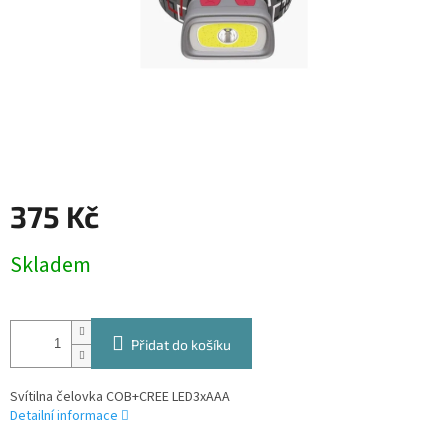
375 Kč
Měrná
Skladem
cena:
Přidat do košíku
Svítilna čelovka COB+CREE LED3xAAA
Detailní informace