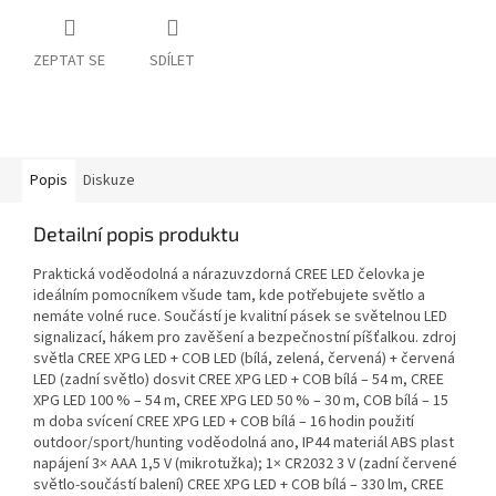
ZEPTAT SE
SDÍLET
Popis
Diskuze
Detailní popis produktu
Praktická voděodolná a nárazuvzdorná CREE LED čelovka je
ideálním pomocníkem všude tam, kde potřebujete světlo a
nemáte volné ruce. Součástí je kvalitní pásek se světelnou LED
signalizací, hákem pro zavěšení a bezpečnostní píšťalkou. zdroj
světla CREE XPG LED + COB LED (bílá, zelená, červená) + červená
LED (zadní světlo) dosvit CREE XPG LED + COB bílá – 54 m, CREE
XPG LED 100 % – 54 m, CREE XPG LED 50 % – 30 m, COB bílá – 15
m doba svícení CREE XPG LED + COB bílá – 16 hodin použití
outdoor/sport/hunting voděodolná ano, IP44 materiál ABS plast
napájení 3× AAA 1,5 V (mikrotužka); 1× CR2032 3 V (zadní červené
světlo-součástí balení) CREE XPG LED + COB bílá – 330 lm, CREE