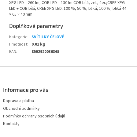
XPG LED – 260 lm, COB LED – 130 lm COB bílá, zel., čer.;CREE XPG
LED + COB bílá, CREE XPG LED: 100 %, 50 %, bliká; 100 %, bliká 44
× 65 × 40 mm
Doplňkové parametry
Kategorie
:
SVÍTILNY ČELOVÉ
Hmotnost
:
0.01 kg
EAN
:
8592920036365
Z
á
p
a
Informace pro vás
t
Doprava a platba
í
Obchodní podmínky
Podmínky ochrany osobních údajů
Kontakty