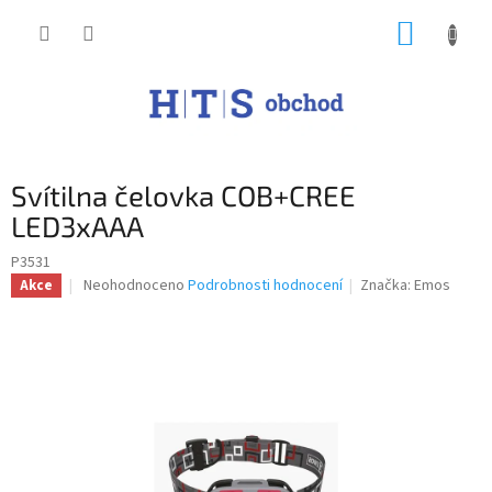
Přejít
NÁKUP
na
obsah
KOŠÍK
Svítilna čelovka COB+CREE
LED3xAAA
P3531
Průměrné
Neohodnoceno
Podrobnosti hodnocení
Značka:
Emos
Akce
hodnocení
produktu
je
0,0
z
5
hvězdiček.