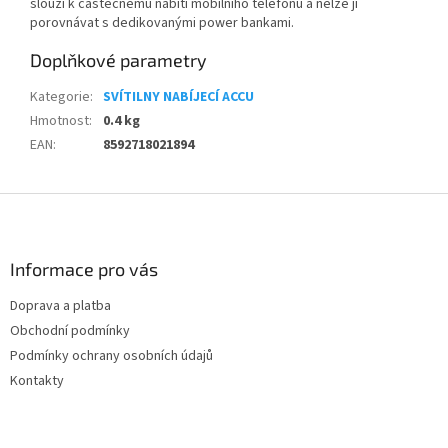
slouží k částečnému nabití mobilního telefonu a nelze ji
porovnávat s dedikovanými power bankami.
Doplňkové parametry
Kategorie
:
SVÍTILNY NABÍJECÍ ACCU
Hmotnost
:
0.4 kg
EAN
:
8592718021894
Z
á
p
a
Informace pro vás
t
Doprava a platba
í
Obchodní podmínky
Podmínky ochrany osobních údajů
Kontakty