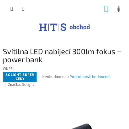
Přejít
NÁKUP
na
obsah
KOŠÍK
Svítilna LED nabíjecí 300lm fokus +
power bank
WN26
SOLIGHT SUPER
Průměrné
Neohodnoceno
Podrobnosti hodnocení
CENY
hodnocení
Značka:
Solight
produktu
je
0,0
z
5
hvězdiček.