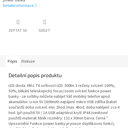
power banka
Detailní informace
ZEPTAT SE
SDÍLET
Popis
Diskuze
Detailní popis produktu
LED dioda: XM-L T6 svítivost LED: 300lm 3 režimy svícení: 100%,
50%, blikání teleskopický focus/zoom svícení funkce power
banky - ze svítilny můžete nabíjet Váš mobilný telefon apod.
akumulátor: Li-Ion 5V 1800mAh napájení: mikro USB zdířka (kabel
součástí) doba svícení: min. 2hod./max. 4hod. doba nabíjení: cca 4
hod. (při použití 5V / 1A USB adaptéru) krytí: IP44 (venkovní
použití) materiál: hliník rozměry: 132 x 30mm barva: černá *
Upozornění: Funkce power banky je pouze doplňkovou funkcí,