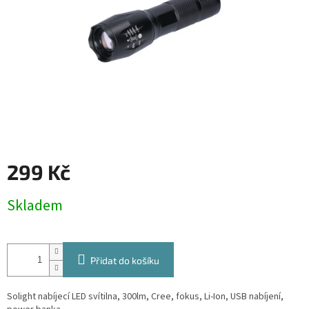
299 Kč
Měrná
Skladem
cena:
Přidat do košíku
Solight nabíjecí LED svítilna, 300lm, Cree, fokus, Li-Ion, USB nabíjení,