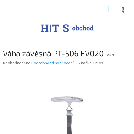
Přejít
NÁKUP
na
obsah
KOŠÍK
Váha závěsná PT-506 EV020
EV020
Průměrné
Neohodnoceno
Podrobnosti hodnocení
Značka:
Emos
hodnocení
produktu
je
0,0
z
5
hvězdiček.