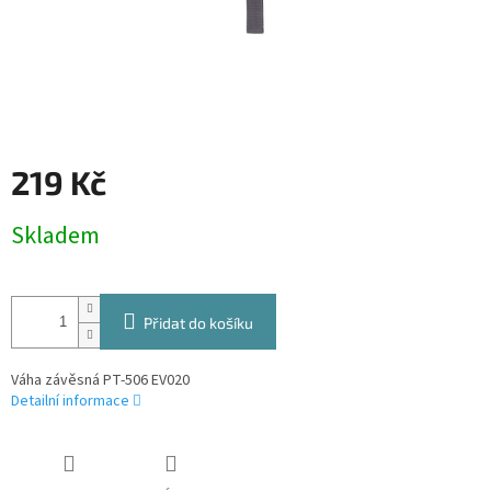
219 Kč
Měrná
Skladem
cena:
Přidat do košíku
Váha závěsná PT-506 EV020
Detailní informace