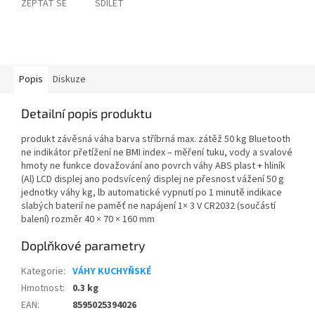
ZEPTAT SE
SDÍLET
Popis
Diskuze
Detailní popis produktu
produkt závěsná váha barva stříbrná max. zátěž 50 kg Bluetooth
ne indikátor přetížení ne BMI index – měření tuku, vody a svalové
hmoty ne funkce dovažování ano povrch váhy ABS plast + hliník
(Al) LCD displej ano podsvícený displej ne přesnost vážení 50 g
jednotky váhy kg, lb automatické vypnutí po 1 minutě indikace
slabých baterií ne paměť ne napájení 1× 3 V CR2032 (součástí
balení) rozměr 40 × 70 × 160 mm
Doplňkové parametry
Kategorie
:
VÁHY KUCHYŇSKÉ
Hmotnost
:
0.3 kg
EAN
:
8595025394026