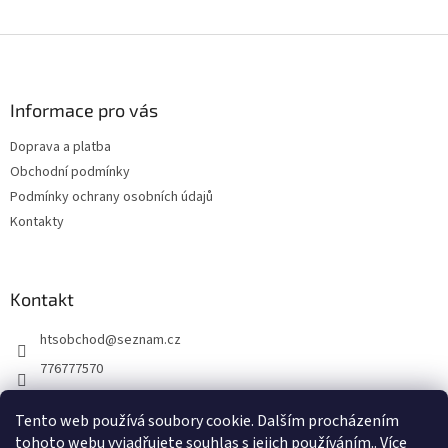
Z
á
p
a
Informace pro vás
t
Doprava a platba
í
Obchodní podmínky
Podmínky ochrany osobních údajů
Kontakty
Kontakt
htsobchod
@
seznam.cz
776777570
776777570
Tento web používá soubory cookie. Dalším procházením
https://www.facebook.com/Elektro-Vr%C5%A1ovick%C3%A1-229
tohoto webu vyjadřujete souhlas s jejich používáním.. Více
214624677338