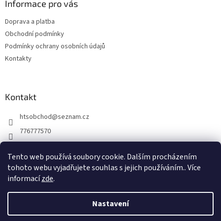
a
Informace pro vás
t
Doprava a platba
í
Obchodní podmínky
Podmínky ochrany osobních údajů
Kontakty
Kontakt
htsobchod
@
seznam.cz
776777570
776777570
Tento web používá soubory cookie. Dalším procházením
https://www.facebook.com/Elektro-Vr%C5%A1ovick%C3%A1-229
tohoto webu vyjadřujete souhlas s jejich používáním.. Více
214624677338
informací
zde
.
Nastavení
Vytvořil Shoptet