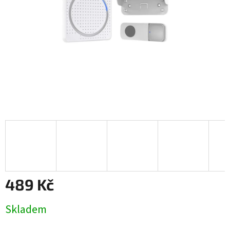
489 Kč
Měrná
Skladem
cena: