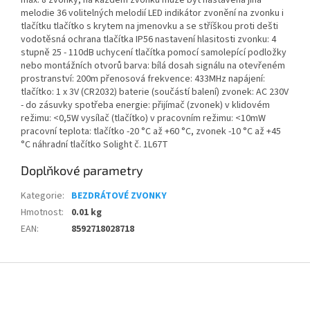
max. 8 zvonky, na každém zvonku může být nastavena jiná
melodie 36 volitelných melodií LED indikátor zvonění na zvonku i
tlačítku tlačítko s krytem na jmenovku a se stříškou proti dešti
vodotěsná ochrana tlačítka IP56 nastavení hlasitosti zvonku: 4
stupně 25 - 110dB uchycení tlačítka pomocí samolepící podložky
nebo montážních otvorů barva: bílá dosah signálu na otevřeném
prostranství: 200m přenosová frekvence: 433MHz napájení:
tlačítko: 1 x 3V (CR2032) baterie (součástí balení) zvonek: AC 230V
- do zásuvky spotřeba energie: přijímač (zvonek) v klidovém
režimu: <0,5W vysílač (tlačítko) v pracovním režimu: <10mW
pracovní teplota: tlačítko -20 °C až +60 °C, zvonek -10 °C až +45
°C náhradní tlačítko Solight č. 1L67T
Doplňkové parametry
Kategorie
:
BEZDRÁTOVÉ ZVONKY
Hmotnost
:
0.01 kg
EAN
:
8592718028718
Z
á
p