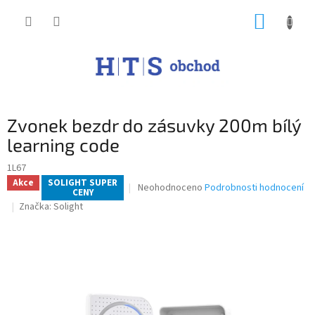
Přejít
NÁKUP
na
obsah
KOŠÍK
Zvonek bezdr do zásuvky 200m bílý
learning code
1L67
Akce
SOLIGHT SUPER
Průměrné
Neohodnoceno
Podrobnosti hodnocení
CENY
hodnocení
Značka:
Solight
produktu
je
0,0
z
5
hvězdiček.