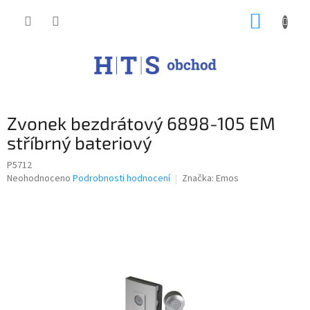
Přejít
NÁKUP
na
obsah
KOŠÍK
Zvonek bezdrátový 6898-105 EM
stříbrný bateriový
P5712
Průměrné
Neohodnoceno
Podrobnosti hodnocení
Značka:
Emos
hodnocení
produktu
je
0,0
z
5
hvězdiček.