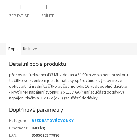
ZEPTAT SE
SDÍLET
Popis
Diskuze
Detailní popis produktu
přenos na frekvenci 433 MHz dosah až 100 m ve volném prostoru
tlačítko se zvonkem je automaticky spárováno z výroby nelze
dokoupit náhradní tlačítko počet melodií: 16 voděodolné tlačítko
- krytí IP44 napájení zvonku: 3 x 1,5V AA (není součástí dodávky)
napájení tlačítka: 1 x 12V (A23) (součástí dodávky)
Doplňkové parametry
Kategorie
:
BEZDRÁTOVÉ ZVONKY
Hmotnost
:
0.01 kg
EAN
:
8595025377876