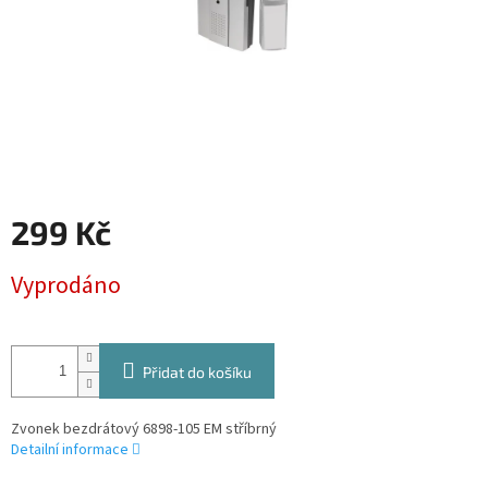
299 Kč
Měrná
Vyprodáno
cena:
Přidat do košíku
Zvonek bezdrátový 6898-105 EM stříbrný
Detailní informace