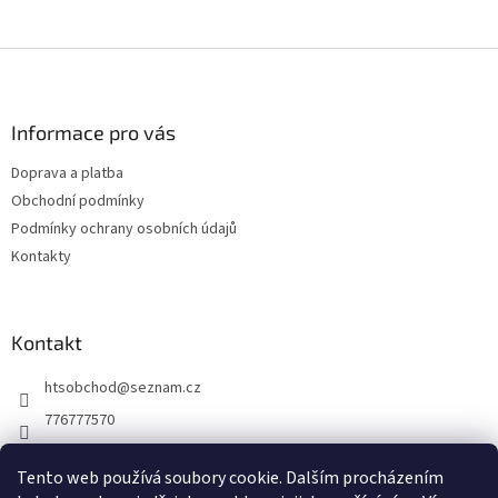
Z
á
p
a
Informace pro vás
t
Doprava a platba
í
Obchodní podmínky
Podmínky ochrany osobních údajů
Kontakty
Kontakt
htsobchod
@
seznam.cz
776777570
776777570
Tento web používá soubory cookie. Dalším procházením
https://www.facebook.com/Elektro-Vr%C5%A1ovick%C3%A1-229