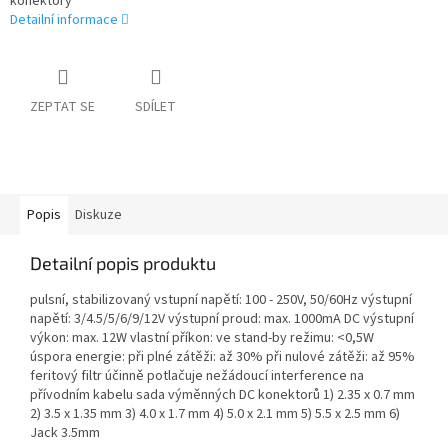
konektory
Detailní informace
ZEPTAT SE
SDÍLET
Popis
Diskuze
Detailní popis produktu
pulsní, stabilizovaný vstupní napětí: 100 - 250V, 50/60Hz výstupní
napětí: 3/4.5/5/6/9/12V výstupní proud: max. 1000mA DC výstupní
výkon: max. 12W vlastní příkon: ve stand-by režimu: <0,5W
úspora energie: při plné zátěži: až 30% při nulové zátěži: až 95%
feritový filtr účinně potlačuje nežádoucí interference na
přívodním kabelu sada výměnných DC konektorů 1) 2.35 x 0.7 mm
2) 3.5 x 1.35 mm 3) 4.0 x 1.7 mm 4) 5.0 x 2.1 mm 5) 5.5 x 2.5 mm 6)
Jack 3.5mm