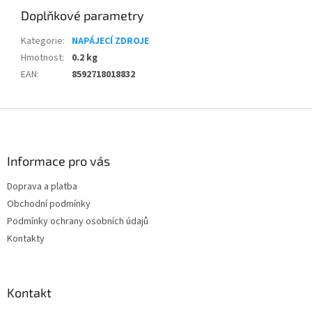
Doplňkové parametry
Kategorie
:
NAPÁJECÍ ZDROJE
Hmotnost
:
0.2 kg
EAN
:
8592718018832
Z
á
p
a
Informace pro vás
t
Doprava a platba
í
Obchodní podmínky
Podmínky ochrany osobních údajů
Kontakty
Kontakt