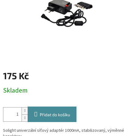
175 Kč
Měrná
Skladem
cena:
Přidat do košíku
Solight univerzální síťový adaptér 1000mA, stabilizovaný, výměnné