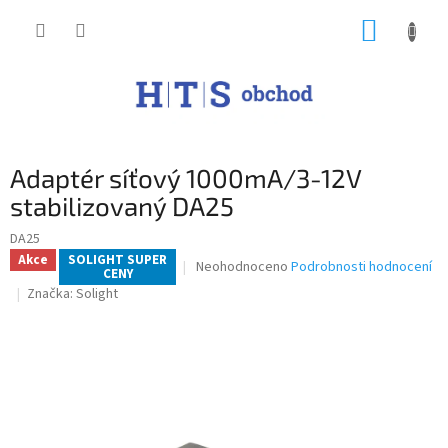
Přejít
NÁKUP
na
obsah
KOŠÍK
Adaptér síťový 1000mA/3-12V
stabilizovaný DA25
DA25
Akce
SOLIGHT SUPER
Průměrné
Neohodnoceno
Podrobnosti hodnocení
CENY
hodnocení
Značka:
Solight
produktu
je
0,0
z
5
hvězdiček.