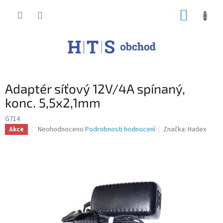
Přejít
NÁKUP
na
obsah
KOŠÍK
Adaptér síťový 12V/4A spínaný,
konc. 5,5x2,1mm
G714
Průměrné
Neohodnoceno
Podrobnosti hodnocení
Značka:
Hadex
Akce
hodnocení
produktu
je
0,0
z
5
hvězdiček.