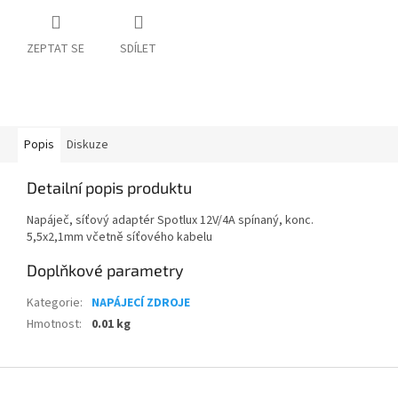
ZEPTAT SE
SDÍLET
Popis
Diskuze
Detailní popis produktu
Napáječ, síťový adaptér Spotlux 12V/4A spínaný, konc.
5,5x2,1mm včetně síťového kabelu
Doplňkové parametry
Kategorie
:
NAPÁJECÍ ZDROJE
Hmotnost
:
0.01 kg
Z
á