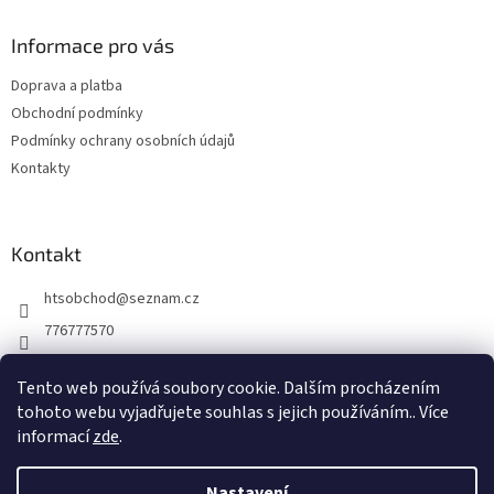
p
a
Informace pro vás
t
Doprava a platba
í
Obchodní podmínky
Podmínky ochrany osobních údajů
Kontakty
Kontakt
htsobchod
@
seznam.cz
776777570
776777570
Tento web používá soubory cookie. Dalším procházením
https://www.facebook.com/Elektro-Vr%C5%A1ovick%C3%A1-229
tohoto webu vyjadřujete souhlas s jejich používáním.. Více
214624677338
informací
zde
.
Nastavení