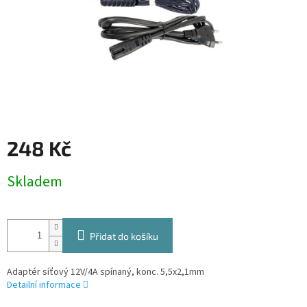
248 Kč
Měrná
Skladem
cena:
Přidat do košíku
Adaptér síťový 12V/4A spínaný, konc. 5,5x2,1mm
Detailní informace