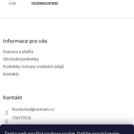
EAN
:
7638900247893
Z
á
p
a
Informace pro vás
t
Doprava a platba
í
Obchodní podmínky
Podmínky ochrany osobních údajů
Kontakty
Kontakt
htsobchod
@
seznam.cz
776777570
776777570
Tento web používá soubory cookie. Dalším procházením