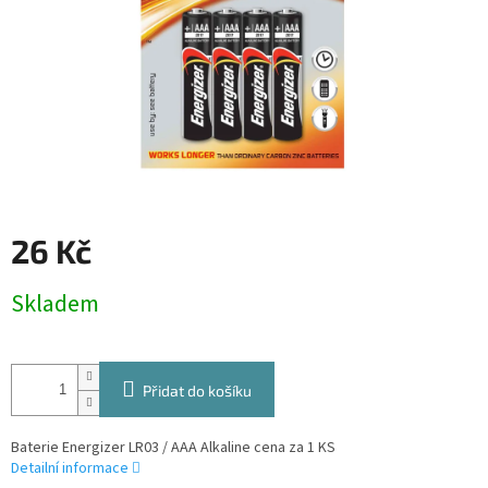
26 Kč
Měrná
Skladem
cena:
Přidat do košíku
Baterie Energizer LR03 / AAA Alkaline cena za 1 KS
Detailní informace