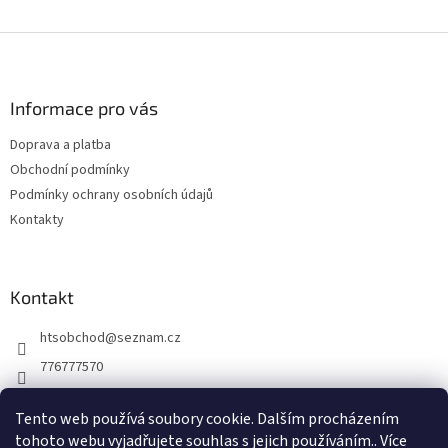
Z
á
p
a
Informace pro vás
t
Doprava a platba
í
Obchodní podmínky
Podmínky ochrany osobních údajů
Kontakty
Kontakt
htsobchod
@
seznam.cz
776777570
776777570
Tento web používá soubory cookie. Dalším procházením
https://www.facebook.com/Elektro-Vr%C5%A1ovick%C3%A1-229
tohoto webu vyjadřujete souhlas s jejich používáním.. Více
214624677338