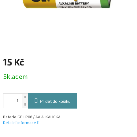
15 Kč
Měrná
Skladem
cena:
Přidat do košíku
Baterie GP LR06 / AA ALKALICKÁ
Detailní informace