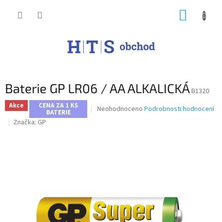
Přejít
NÁKUP
na
obsah
KOŠÍK
Baterie GP LR06 / AA ALKALICKÁ
B1320
Akce
CENA ZA 1 KS
Průměrné
Neohodnoceno
Podrobnosti hodnocení
BATERIE
hodnocení
Značka:
GP
produktu
je
0,0
z
5
hvězdiček.