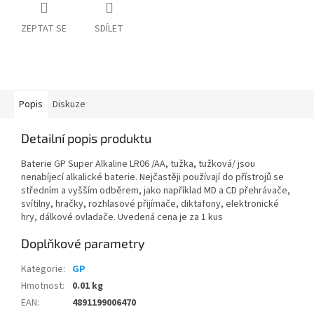
ZEPTAT SE
SDÍLET
Popis
Diskuze
Detailní popis produktu
Baterie GP Super Alkaline LR06 /AA, tužka, tužková/ jsou
nenabíjecí alkalické baterie. Nejčastěji používají do přístrojů se
středním a vyšším odběrem, jako například MD a CD přehrávače,
svítilny, hračky, rozhlasové přijímače, diktafony, elektronické
hry, dálkové ovladače. Uvedená cena je za 1 kus
Doplňkové parametry
Kategorie
:
GP
Hmotnost
:
0.01 kg
EAN
:
4891199006470