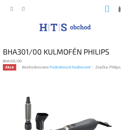
Přejít
NÁKUP
na
obsah
KOŠÍK
BHA301/00 KULMOFÉN PHILIPS
BHA301/00
Průměrné
Neohodnoceno
Podrobnosti hodnocení
Značka:
Philips
Akce
hodnocení
produktu
je
0,0
z
5
hvězdiček.