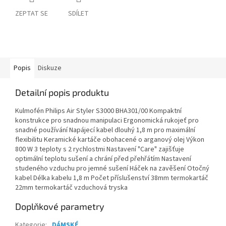
ZEPTAT SE
SDÍLET
Popis
Diskuze
Detailní popis produktu
Kulmofén Philips Air Styler S3000 BHA301/00 Kompaktní
konstrukce pro snadnou manipulaci Ergonomická rukojeť pro
snadné používání Napájecí kabel dlouhý 1,8 m pro maximální
flexibilitu Keramické kartáče obohacené o arganový olej Výkon
800 W 3 teploty s 2 rychlostmi Nastavení "Care" zajišťuje
optimální teplotu sušení a chrání před přehřátím Nastavení
studeného vzduchu pro jemné sušení Háček na zavěšení Otočný
kabel Délka kabelu 1,8 m Počet příslušenství 38mm termokartáč
22mm termokartáč vzduchová tryska
Doplňkové parametry
Kategorie
:
DÁMSKÉ