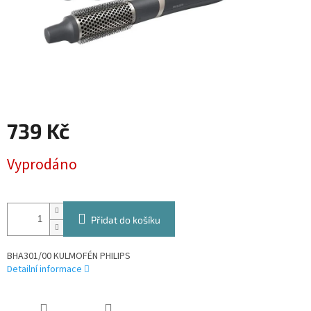
739 Kč
Měrná
Vyprodáno
cena:
Přidat do košíku
BHA301/00 KULMOFÉN PHILIPS
Detailní informace