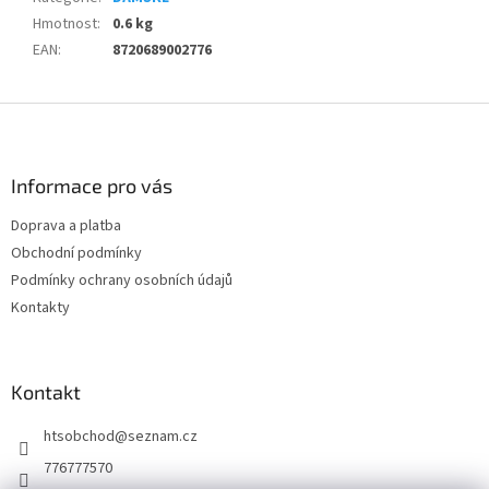
Hmotnost
:
0.6 kg
EAN
:
8720689002776
Z
á
p
a
Informace pro vás
t
Doprava a platba
í
Obchodní podmínky
Podmínky ochrany osobních údajů
Kontakty
Kontakt
htsobchod
@
seznam.cz
776777570