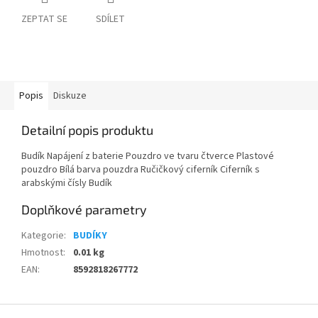
ZEPTAT SE
SDÍLET
Popis
Diskuze
Detailní popis produktu
Budík Napájení z baterie Pouzdro ve tvaru čtverce Plastové
pouzdro Bílá barva pouzdra Ručičkový ciferník Ciferník s
arabskými čísly Budík
Doplňkové parametry
Kategorie
:
BUDÍKY
Hmotnost
:
0.01 kg
EAN
:
8592818267772
Z