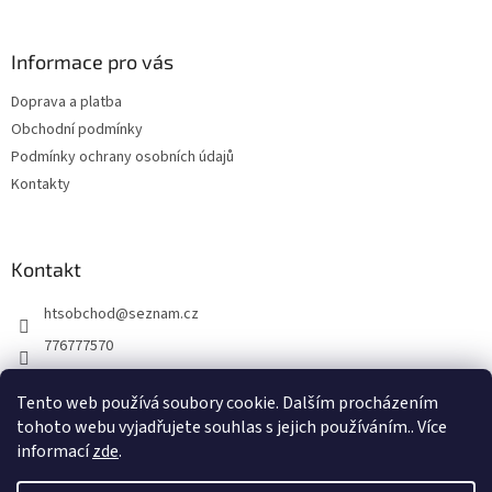
á
p
a
Informace pro vás
t
Doprava a platba
í
Obchodní podmínky
Podmínky ochrany osobních údajů
Kontakty
Kontakt
htsobchod
@
seznam.cz
776777570
776777570
Tento web používá soubory cookie. Dalším procházením
https://www.facebook.com/Elektro-Vr%C5%A1ovick%C3%A1-229
tohoto webu vyjadřujete souhlas s jejich používáním.. Více
214624677338
informací
zde
.