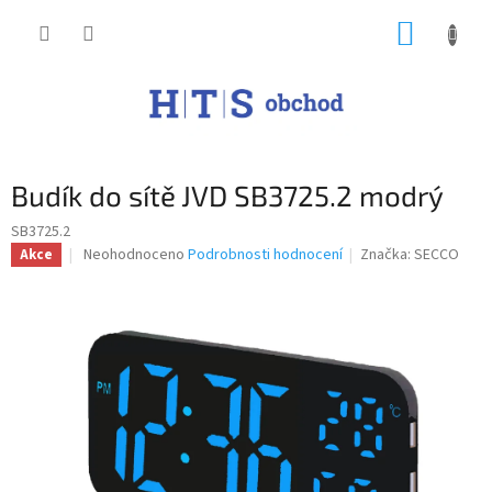
Přejít
NÁKUP
na
obsah
KOŠÍK
Budík do sítě JVD SB3725.2 modrý
SB3725.2
Průměrné
Neohodnoceno
Podrobnosti hodnocení
Značka:
SECCO
Akce
hodnocení
produktu
je
0,0
z
5
hvězdiček.