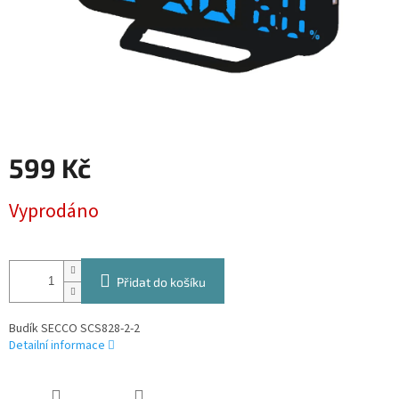
599 Kč
Měrná
Vyprodáno
cena:
Přidat do košíku
Budík SECCO SCS828-2-2
Detailní informace