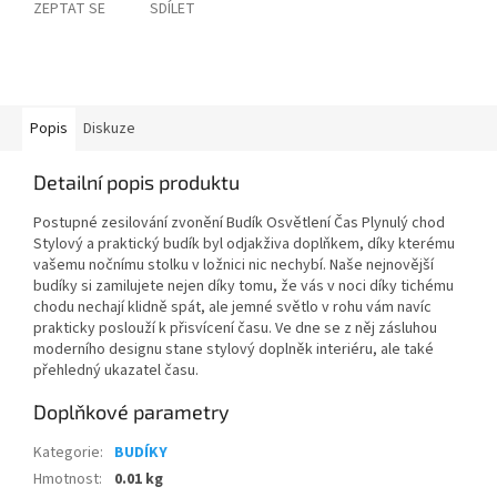
ZEPTAT SE
SDÍLET
Popis
Diskuze
Detailní popis produktu
Postupné zesilování zvonění Budík Osvětlení Čas Plynulý chod
Stylový a praktický budík byl odjakživa doplňkem, díky kterému
vašemu nočnímu stolku v ložnici nic nechybí. Naše nejnovější
budíky si zamilujete nejen díky tomu, že vás v noci díky tichému
chodu nechají klidně spát, ale jemné světlo v rohu vám navíc
prakticky poslouží k přisvícení času. Ve dne se z něj zásluhou
moderního designu stane stylový doplněk interiéru, ale také
přehledný ukazatel času.
Doplňkové parametry
Kategorie
:
BUDÍKY
Hmotnost
:
0.01 kg