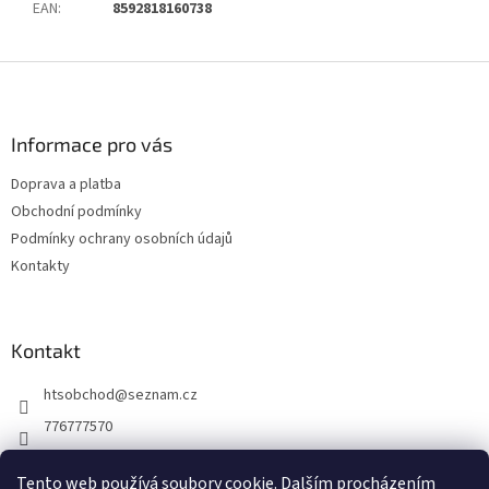
EAN
:
8592818160738
Z
á
p
a
Informace pro vás
t
Doprava a platba
í
Obchodní podmínky
Podmínky ochrany osobních údajů
Kontakty
Kontakt
htsobchod
@
seznam.cz
776777570
776777570
Tento web používá soubory cookie. Dalším procházením