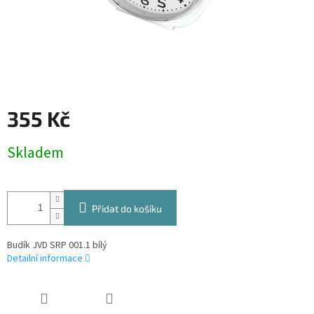
355 Kč
Měrná
Skladem
cena:
Přidat do košíku
Budík JVD SRP 001.1 bílý
Detailní informace