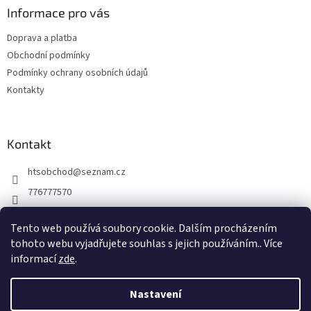
a
Informace pro vás
t
Doprava a platba
í
Obchodní podmínky
Podmínky ochrany osobních údajů
Kontakty
Kontakt
htsobchod
@
seznam.cz
776777570
776777570
Tento web používá soubory cookie. Dalším procházením
https://www.facebook.com/Elektro-Vr%C5%A1ovick%C3%A1-229
tohoto webu vyjadřujete souhlas s jejich používáním.. Více
214624677338
informací
zde
.
Nastavení
Vytvořil Shoptet