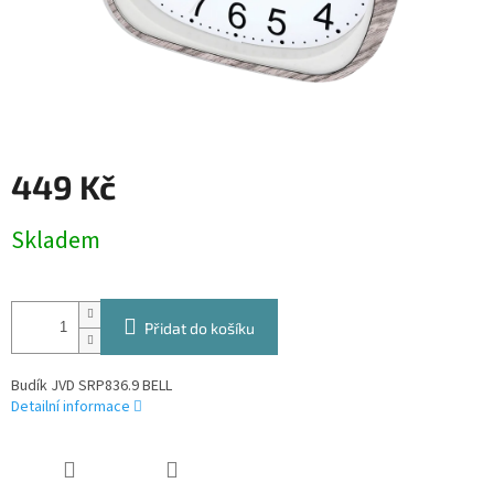
449 Kč
Měrná
Skladem
cena:
Přidat do košíku
Budík JVD SRP836.9 BELL
Detailní informace