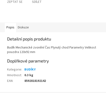
ZEPTAT SE
SDÍLET
Popis
Diskuze
Detailní popis produktu
Budík Mechanické zvonění Čas Plynulý chod Parametry Velikost
pouzdra 120x92 mm
Doplňkové parametry
Kategorie
:
BUDÍKY
Hmotnost
:
0.3 kg
EAN
:
8592818192142
Z
á
p